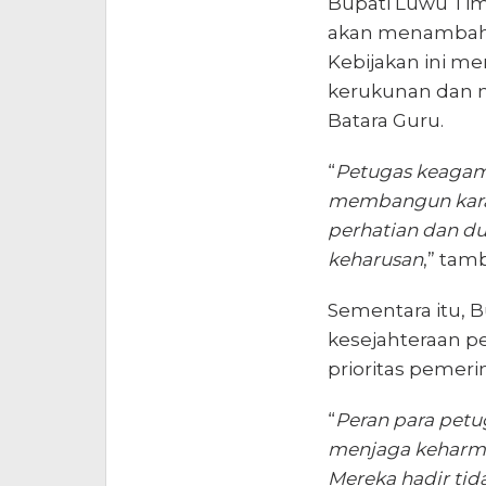
Bupati Luwu Tim
akan menambah 
Kebijakan ini me
kerukunan dan 
Batara Guru.
“
Petugas keagam
membangun karak
perhatian dan d
keharusan
,” tam
Sementara itu, 
kesejahteraan p
prioritas pemeri
“
Peran para pet
menjaga keharmo
Mereka hadir tid