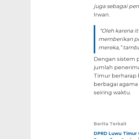
juga sebagai peng
Irwan.
“
Oleh karena i
memberikan per
mereka
,” tamb
Dengan sistem p
jumlah penerim
Timur berharap 
berbagai agama 
seiring waktu.
Berita Terkait
DPRD Luwu Timur G