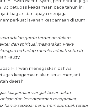
ur, H. Irwan Bachri Syam, pemerintah juga
193 petugas keagamaan pada tahun ini.
njadi bagian dari upaya menjaga
memperkuat layanan keagamaan di Bumi
aan adalah garda terdepan dalam
ter dan spiritual masyarakat. Maka,
ukungan terhadap mereka adalah sebuah
bah Fauzy.
Bupati H. Irwan menegaskan bahwa
etugas keagamaan akan terus menjadi
ntah daerah.
ugas keagamaan sangat besar dalam
nisan dan ketenteraman masyarakat.
ak hanya sebagai pemimpin spiritual, tetapi