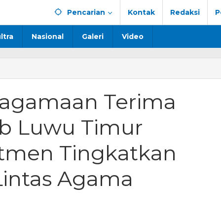
Pencarian
Kontak
Redaksi
P
ltra
Nasional
Galeri
Video
as
maan
eagamaan Terima
a
f,
ab Luwu Timur
ab
tmen Tingkatkan
kan
men
Lintas Agama
atkan
ahteraan
a