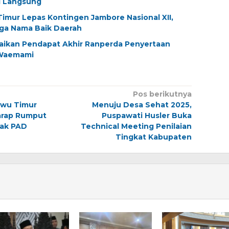
i Langsung
imur Lepas Kontingen Jambore Nasional XII,
aga Nama Baik Daerah
aikan Pendapat Akhir Ranperda Penyertaan
Waemami
Pos berikutnya
Luwu Timur
Menuju Desa Sehat 2025,
arap Rumput
Puspawati Husler Buka
rak PAD
Technical Meeting Penilaian
Tingkat Kabupaten