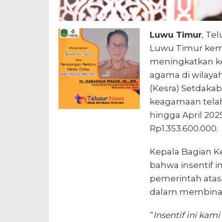
Luwu Timur
, Te
Luwu Timur kem
meningkatkan ke
agama di wilayah
(Kesra) Setdaka
keagamaan telah
hingga April 202
Rp1.353.600.000.
Kepala Bagian K
bahwa insentif 
pemerintah atas
dalam membina s
“
Insentif ini kam