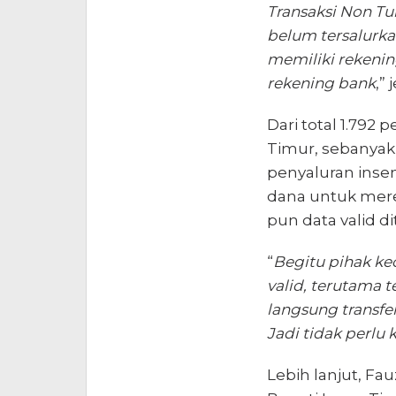
Transaksi Non Tu
belum tersalurka
memiliki rekenin
rekening bank
,”
Dari total 1.792
Timur, sebanya
penyaluran inse
dana untuk mere
pun data valid d
“
Begitu pihak k
valid, terutama 
langsung transfer
Jadi tidak perlu
Lebih lanjut, F