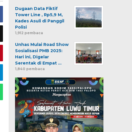
Dugaan Data Fiktif
Tower Line , Rp5,9 M,
Kades Asuli di Panggil
Polisi
1,912 pembaca
Unhas Mulai Road Show
Sosialisasi PMB 2025:
Hari ini, Digelar
Serentak di Empat …
1,840 pembaca