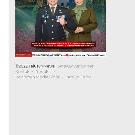
©2022 Telusur-News |
Sinergihosting.net
Kontak
Redaksi
Pedoman Media Siber
Indeks Berita