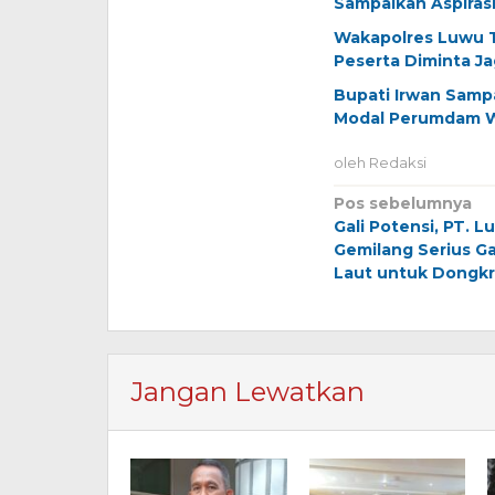
Sampaikan Aspiras
Wakapolres Luwu T
Peserta Diminta J
Bupati Irwan Samp
Modal Perumdam 
oleh
Redaksi
Navigasi
Pos sebelumnya
Gali Potensi, PT. 
pos
Gemilang Serius G
Laut untuk Dongk
Jangan Lewatkan