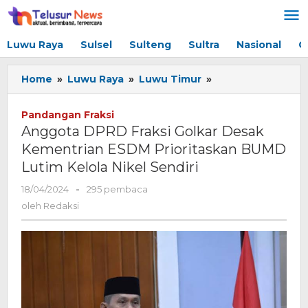
Lewati
ke
konten
Luwu Raya
Sulsel
Sulteng
Sultra
Nasional
G
Home
»
Luwu Raya
»
Luwu Timur
»
Anggota
DPRD
Fraksi
Pandangan Fraksi
Golkar
Anggota DPRD Fraksi Golkar Desak
Desak
Kementrian ESDM Prioritaskan BUMD
Kementrian
Lutim Kelola Nikel Sendiri
ESDM
Prioritaskan
18/04/2024
oleh
-
295 pembaca
BUMD
Redaksi
oleh
Redaksi
Lutim
Kelola
Nikel
Sendiri