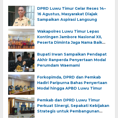
DPRD Luwu Timur Gelar Reses 14–
16 Agustus, Masyarakat Diajak
Sampaikan Aspirasi Langsung
Wakapolres Luwu Timur Lepas
Kontingen Jambore Nasional XII,
Peserta Diminta Jaga Nama Baik
Daerah
Bupati Irwan Sampaikan Pendapat
Akhir Ranperda Penyertaan Modal
Perumdam Waemami
Forkopimda, DPRD dan Pemkab
Hadiri Paripurna Bahas Penyertaan
Modal hingga APBD Luwu Timur
Pemkab dan DPRD Luwu Timur
Perkuat Sinergi, Sepakati Kebijakan
Strategis untuk Pembangunan
Daerah