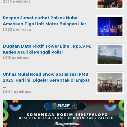
2,133 pembaca
Respon Jumat curhat Polsek Nuha
Amankan Tiga Unit Motor Balapan Liar
1,982 pembaca
Dugaan Data Fiktif Tower Line , Rp5,9 M,
Kades Asuli di Panggil Polisi
1,915 pembaca
Unhas Mulai Road Show Sosialisasi PMB
2025: Hari ini, Digelar Serentak di Empat
…
1,844 pembaca