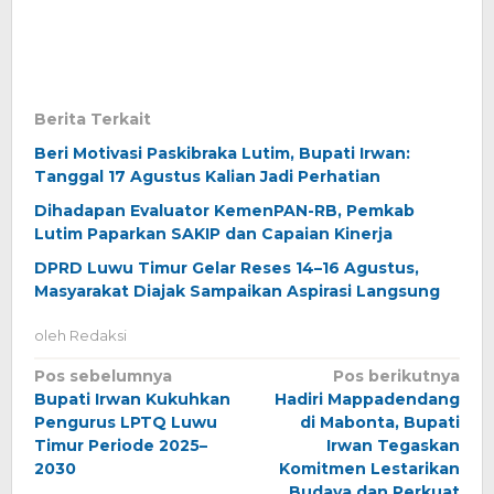
Berita Terkait
Beri Motivasi Paskibraka Lutim, Bupati Irwan:
Tanggal 17 Agustus Kalian Jadi Perhatian
Dihadapan Evaluator KemenPAN-RB, Pemkab
Lutim Paparkan SAKIP dan Capaian Kinerja
DPRD Luwu Timur Gelar Reses 14–16 Agustus,
Masyarakat Diajak Sampaikan Aspirasi Langsung
oleh
Redaksi
Navigasi
Pos sebelumnya
Pos berikutnya
Bupati Irwan Kukuhkan
Hadiri Mappadendang
pos
Pengurus LPTQ Luwu
di Mabonta, Bupati
Timur Periode 2025–
Irwan Tegaskan
2030
Komitmen Lestarikan
Budaya dan Perkuat