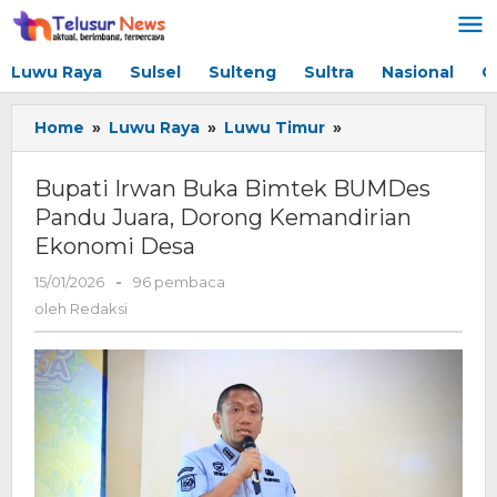
Lewati
ke
konten
Luwu Raya
Sulsel
Sulteng
Sultra
Nasional
G
Home
»
Luwu Raya
»
Luwu Timur
»
Bupati
Irwan
Buka
Bupati Irwan Buka Bimtek BUMDes
Bimtek
Pandu Juara, Dorong Kemandirian
BUMDes
Ekonomi Desa
Pandu
Juara,
15/01/2026
oleh
-
96 pembaca
Dorong
Redaksi
oleh
Redaksi
Kemandirian
Ekonomi
Desa