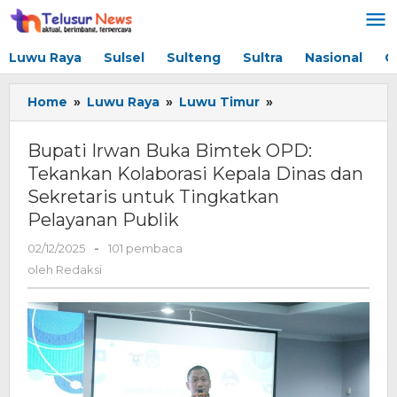
Lewati
ke
konten
Luwu Raya
Sulsel
Sulteng
Sultra
Nasional
G
Home
»
Luwu Raya
»
Luwu Timur
»
Bupati
Irwan
Buka
Bupati Irwan Buka Bimtek OPD:
Bimtek
Tekankan Kolaborasi Kepala Dinas dan
OPD:
Sekretaris untuk Tingkatkan
Tekankan
Kolaborasi
Pelayanan Publik
Kepala
02/12/2025
oleh
-
101 pembaca
Dinas
Redaksi
dan
oleh
Redaksi
Sekretaris
untuk
Tingkatkan
Pelayanan
Publik