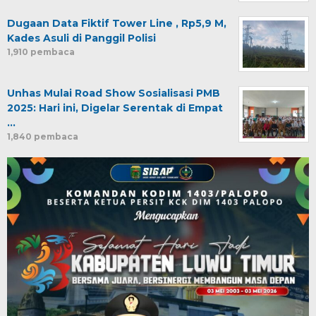
Dugaan Data Fiktif Tower Line , Rp5,9 M,
Kades Asuli di Panggil Polisi
1,910 pembaca
Unhas Mulai Road Show Sosialisasi PMB
2025: Hari ini, Digelar Serentak di Empat
…
1,840 pembaca