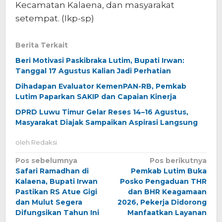
Kecamatan Kalaena, dan masyarakat
setempat. (Ikp-sp)
Berita Terkait
Beri Motivasi Paskibraka Lutim, Bupati Irwan:
Tanggal 17 Agustus Kalian Jadi Perhatian
Dihadapan Evaluator KemenPAN-RB, Pemkab
Lutim Paparkan SAKIP dan Capaian Kinerja
DPRD Luwu Timur Gelar Reses 14–16 Agustus,
Masyarakat Diajak Sampaikan Aspirasi Langsung
oleh
Redaksi
Navigasi
Pos sebelumnya
Pos berikutnya
Safari Ramadhan di
Pemkab Lutim Buka
pos
Kalaena, Bupati Irwan
Posko Pengaduan THR
Pastikan RS Atue Gigi
dan BHR Keagamaan
dan Mulut Segera
2026, Pekerja Didorong
Difungsikan Tahun Ini
Manfaatkan Layanan