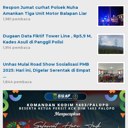
Respon Jumat curhat Polsek Nuha
Amankan Tiga Unit Motor Balapan Liar
1,981 pembaca
Dugaan Data Fiktif Tower Line , Rp5,9 M,
Kades Asuli di Panggil Polisi
1,914 pembaca
Unhas Mulai Road Show Sosialisasi PMB
2025: Hari ini, Digelar Serentak di Empat
…
1,844 pembaca