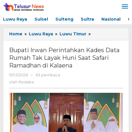
Lewati
ke
konten
Luwu Raya
Sulsel
Sulteng
Sultra
Nasional
G
Home
»
Luwu Raya
»
Luwu Timur
»
Bupati
Irwan
Perintahkan
Bupati Irwan Perintahkan Kades Data
Kades
Rumah Tak Layak Huni Saat Safari
Data
Ramadhan di Kalaena
Rumah
Tak
11/03/2026
oleh
-
63 pembaca
Layak
Redaksi
oleh
Redaksi
Huni
Saat
Safari
Ramadhan
di
Kalaena