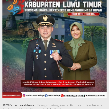
©2022 Telusur-News |
Sinergihosting.net
Kontak
Redaksi