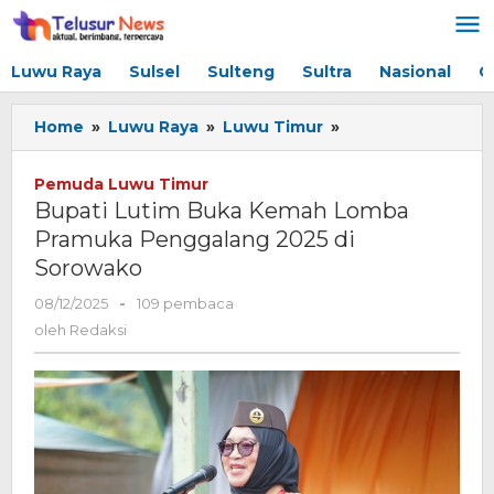
Lewati
ke
konten
Luwu Raya
Sulsel
Sulteng
Sultra
Nasional
G
Home
»
Luwu Raya
»
Luwu Timur
»
Bupati
Lutim
Buka
Pemuda Luwu Timur
Kemah
Bupati Lutim Buka Kemah Lomba
Lomba
Pramuka Penggalang 2025 di
Pramuka
Sorowako
Penggalang
2025
08/12/2025
oleh
-
109 pembaca
di
Redaksi
oleh
Redaksi
Sorowako