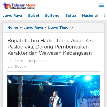
Lewati
ke
konten
Luwu Raya
Sulsel
Sulteng
Sultra
Nasional
G
Home
»
Luwu Raya
»
Luwu Timur
»
Bupati
Lutim
Hadiri
Bupati Lutim Hadiri Temu Akrab 470
Temu
Paskibraka, Dorong Pembentukan
Akrab
Karakter dan Wawasan Kebangsaan
470
Paskibraka,
18/10/2025
oleh
-
156 pembaca
Dorong
Redaksi
oleh
Redaksi
Pembentukan
Karakter
dan
Wawasan
Kebangsaan