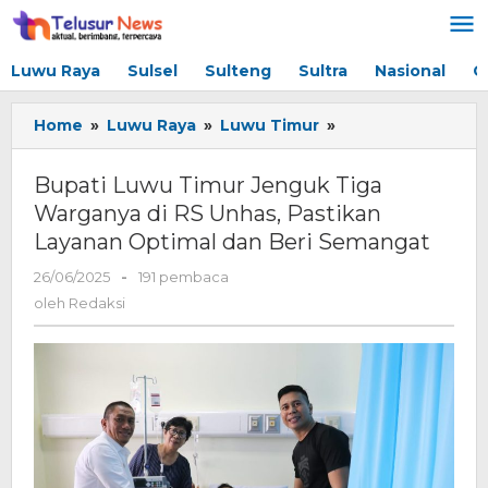
Lewati
ke
konten
Luwu Raya
Sulsel
Sulteng
Sultra
Nasional
G
Home
»
Luwu Raya
»
Luwu Timur
»
Bupati
Luwu
Timur
Bupati Luwu Timur Jenguk Tiga
Jenguk
Warganya di RS Unhas, Pastikan
Tiga
Layanan Optimal dan Beri Semangat
Warganya
di
26/06/2025
oleh
-
191 pembaca
RS
Redaksi
oleh
Redaksi
Unhas,
Pastikan
Layanan
Optimal
dan
Beri
Semangat