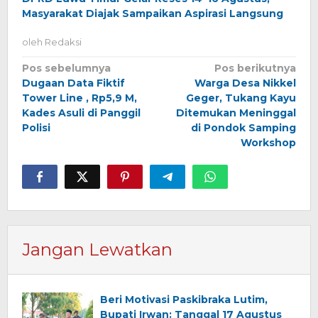
Masyarakat Diajak Sampaikan Aspirasi Langsung
oleh
Redaksi
Navigasi
Pos sebelumnya
Pos berikutnya
Dugaan Data Fiktif
Warga Desa Nikkel
pos
Tower Line , Rp5,9 M,
Geger, Tukang Kayu
Kades Asuli di Panggil
Ditemukan Meninggal
Polisi
di Pondok Samping
Workshop
Jangan Lewatkan
Beri Motivasi Paskibraka Lutim,
Bupati Irwan: Tanggal 17 Agustus