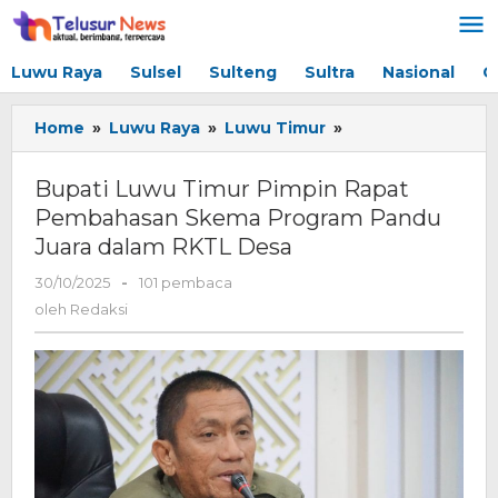
Lewati
ke
konten
Luwu Raya
Sulsel
Sulteng
Sultra
Nasional
G
Home
»
Luwu Raya
»
Luwu Timur
»
Bupati
Luwu
Timur
Bupati Luwu Timur Pimpin Rapat
Pimpin
Pembahasan Skema Program Pandu
Rapat
Juara dalam RKTL Desa
Pembahasan
Skema
30/10/2025
oleh
-
101 pembaca
Program
Redaksi
oleh
Redaksi
Pandu
Juara
dalam
RKTL
Desa