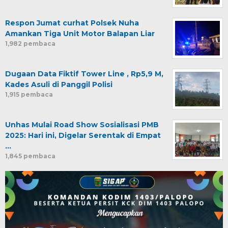
Respon Jumat curhat Polsek Nuha
Amankan Tiga Unit Motor Balapan Liar
1,982 pembaca
Dugaan Data Fiktif Tower Line , Rp5,9 M,
Kades Asuli di Panggil Polisi
1,915 pembaca
Unhas Mulai Road Show Sosialisasi PMB
2025: Hari ini, Digelar Serentak di Empat
…
1,845 pembaca