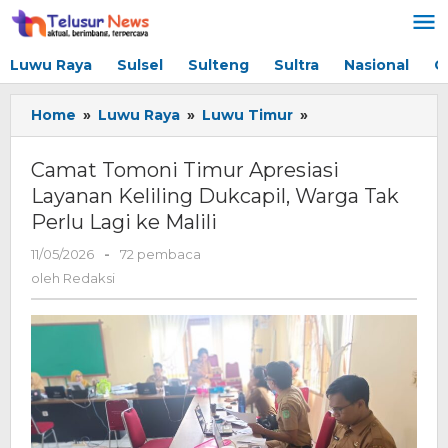
Lewati
ke
konten
Luwu Raya
Sulsel
Sulteng
Sultra
Nasional
G
Home
»
Luwu Raya
»
Luwu Timur
»
Camat
Tomoni
Timur
Camat Tomoni Timur Apresiasi
Apresiasi
Layanan Keliling Dukcapil, Warga Tak
Layanan
Perlu Lagi ke Malili
Keliling
Dukcapil,
11/05/2026
oleh
-
72 pembaca
Warga
Redaksi
oleh
Redaksi
Tak
Perlu
Lagi
ke
Malili