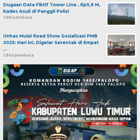
Dugaan Data Fiktif Tower Line , Rp5,9 M,
Kades Asuli di Panggil Polisi
1,915 pembaca
Unhas Mulai Road Show Sosialisasi PMB
2025: Hari ini, Digelar Serentak di Empat
…
1,845 pembaca