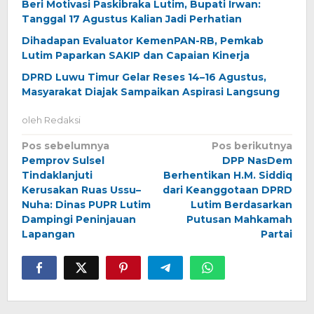
Beri Motivasi Paskibraka Lutim, Bupati Irwan:
Tanggal 17 Agustus Kalian Jadi Perhatian
Dihadapan Evaluator KemenPAN-RB, Pemkab
Lutim Paparkan SAKIP dan Capaian Kinerja
DPRD Luwu Timur Gelar Reses 14–16 Agustus,
Masyarakat Diajak Sampaikan Aspirasi Langsung
oleh
Redaksi
Navigasi
Pos sebelumnya
Pos berikutnya
Pemprov Sulsel
DPP NasDem
pos
Tindaklanjuti
Berhentikan H.M. Siddiq
Kerusakan Ruas Ussu–
dari Keanggotaan DPRD
Nuha: Dinas PUPR Lutim
Lutim Berdasarkan
Dampingi Peninjauan
Putusan Mahkamah
Lapangan
Partai