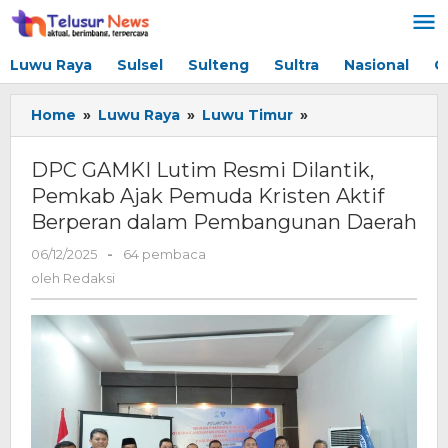
Lewati
ke
konten
Luwu Raya
Sulsel
Sulteng
Sultra
Nasional
G
Home
»
Luwu Raya
»
Luwu Timur
»
DPC
GAMKI
Lutim
DPC GAMKI Lutim Resmi Dilantik,
Resmi
Pemkab Ajak Pemuda Kristen Aktif
Dilantik,
Berperan dalam Pembangunan Daerah
Pemkab
Ajak
06/12/2025
oleh
-
64 pembaca
Pemuda
Redaksi
oleh
Redaksi
Kristen
Aktif
Berperan
dalam
Pembangunan
Daerah