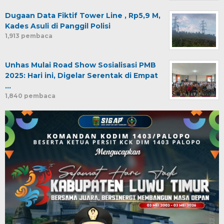
Dugaan Data Fiktif Tower Line , Rp5,9 M,
Kades Asuli di Panggil Polisi
1,913 pembaca
Unhas Mulai Road Show Sosialisasi PMB
2025: Hari ini, Digelar Serentak di Empat
…
1,840 pembaca