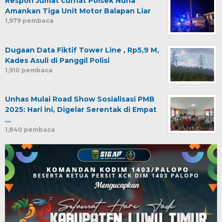
Respon Jumat curhat Polsek Nuha
Amankan Tiga Unit Motor Balapan Liar
1,979 pembaca
Dugaan Data Fiktif Tower Line , Rp5,9 M,
Kades Asuli di Panggil Polisi
1,910 pembaca
Unhas Mulai Road Show Sosialisasi PMB
2025: Hari ini, Digelar Serentak di Empat
…
1,840 pembaca