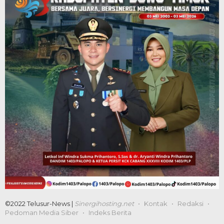
©2022 Telusur-News |
Sinergihosting.net
Kontak
Redaksi
Pedoman Media Siber
Indeks Berita