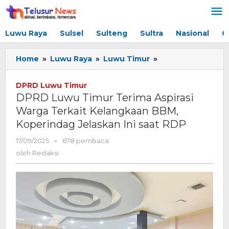
Lewati
ke
konten
Luwu Raya
Sulsel
Sulteng
Sultra
Nasional
G
Home
»
Luwu Raya
»
Luwu Timur
»
DPRD
Luwu
Timur
DPRD Luwu Timur
Terima
DPRD Luwu Timur Terima Aspirasi
Aspirasi
Warga Terkait Kelangkaan BBM,
Warga
Koperindag Jelaskan Ini saat RDP
Terkait
Kelangkaan
17/09/2025
oleh
-
678 pembaca
BBM,
Redaksi
oleh
Redaksi
Koperindag
Jelaskan
Ini
saat
RDP