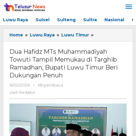
Lewati
ke
konten
Luwu Raya
Sulsel
Sulteng
Sultra
Nasional
G
Home
»
Luwu Raya
»
Luwu Timur
»
Dua
Hafidz
MTs
Dua Hafidz MTs Muhammadiyah
Muhammadiyah
Towuti Tampil Memukau di Targhib
Towuti
Ramadhan, Bupati Luwu Timur Beri
Tampil
Memukau
Dukungan Penuh
di
16/02/2026
oleh
-
68 pembaca
Targhib
Redaksi
Ramadhan,
oleh
Redaksi
Bupati
Luwu
Timur
Beri
Dukungan
Penuh