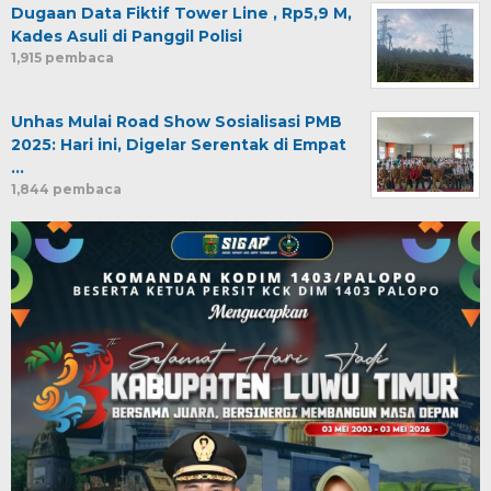
Dugaan Data Fiktif Tower Line , Rp5,9 M,
Kades Asuli di Panggil Polisi
1,915 pembaca
Unhas Mulai Road Show Sosialisasi PMB
2025: Hari ini, Digelar Serentak di Empat
…
1,844 pembaca