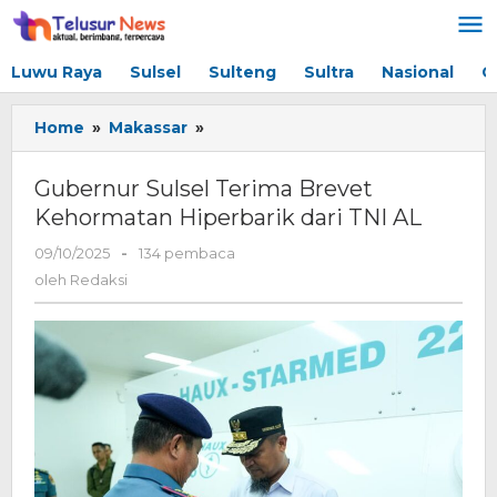
Lewati
ke
konten
Luwu Raya
Sulsel
Sulteng
Sultra
Nasional
G
Home
»
Makassar
»
Gubernur
Sulsel
Terima
Gubernur Sulsel Terima Brevet
Brevet
Kehormatan Hiperbarik dari TNI AL
Kehormatan
Hiperbarik
09/10/2025
oleh
-
134 pembaca
dari
Redaksi
oleh
Redaksi
TNI
AL