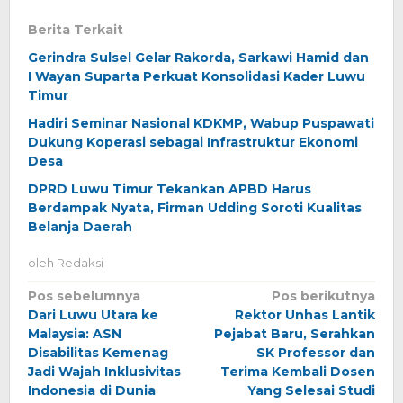
Berita Terkait
Gerindra Sulsel Gelar Rakorda, Sarkawi Hamid dan
I Wayan Suparta Perkuat Konsolidasi Kader Luwu
Timur
Hadiri Seminar Nasional KDKMP, Wabup Puspawati
Dukung Koperasi sebagai Infrastruktur Ekonomi
Desa
DPRD Luwu Timur Tekankan APBD Harus
Berdampak Nyata, Firman Udding Soroti Kualitas
Belanja Daerah
oleh
Redaksi
Navigasi
Pos sebelumnya
Pos berikutnya
Dari Luwu Utara ke
Rektor Unhas Lantik
pos
Malaysia: ASN
Pejabat Baru, Serahkan
Disabilitas Kemenag
SK Professor dan
Jadi Wajah Inklusivitas
Terima Kembali Dosen
Indonesia di Dunia
Yang Selesai Studi