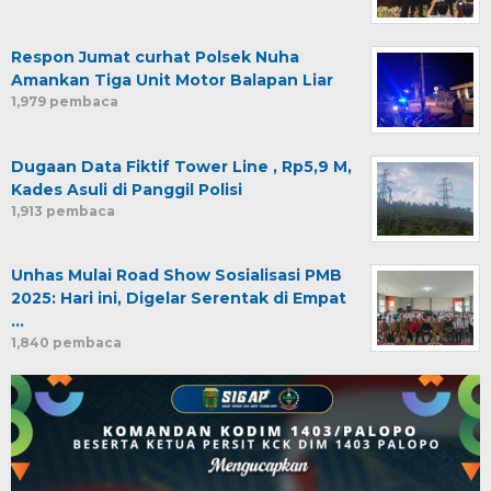
Respon Jumat curhat Polsek Nuha
Amankan Tiga Unit Motor Balapan Liar
1,979 pembaca
Dugaan Data Fiktif Tower Line , Rp5,9 M,
Kades Asuli di Panggil Polisi
1,913 pembaca
Unhas Mulai Road Show Sosialisasi PMB
2025: Hari ini, Digelar Serentak di Empat
…
1,840 pembaca