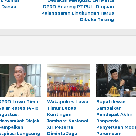
k Ashraf
Desakan Menguat, LHI Minta
 Danau
DPRD Hearing PT PUL: Dugaan
Pelanggaran Lingkungan Harus
Dibuka Terang
DPRD Luwu Timur
Wakapolres Luwu
Bupati Irwan
Gelar Reses 14–16
Timur Lepas
Sampaikan
Agustus,
Kontingen
Pendapat Akhir
Masyarakat Diajak
Jambore Nasional
Ranperda
Sampaikan
XII, Peserta
Penyertaan Moda
Aspirasi Langsung
Diminta Jaga
Perumdam