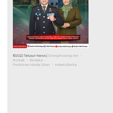
©2022 Telusur-News |
Sinergihosting.net
Kontak
Redaksi
Pedoman Media Siber
Indeks Berita