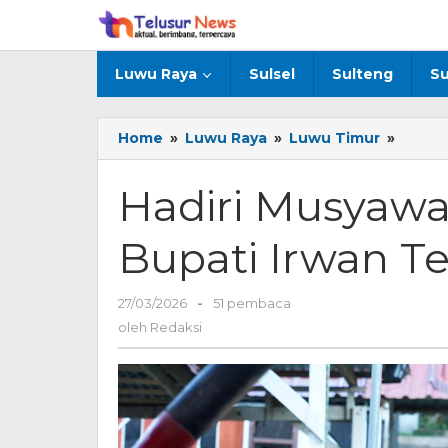
Lewati
ke
konten
Luwu Raya
Sulsel
Sulteng
Su
Home
»
Luwu Raya
»
Luwu Timur
»
Hadiri
Musya
Adat
Hadiri Musyawa
Padoe
Bupat
Bupati Irwan T
Irwan
Tekan
Persa
27/03/2026
oleh
-
51 pembaca
Redaksi
oleh
Redaksi