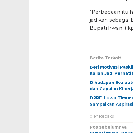
“Perbedaan itu h
jadikan sebagai
Bupati Irwan. (ik
Berita Terkait
Beri Motivasi Pask
Kalian Jadi Perhati
Dihadapan Evalua
dan Capaian Kinerj
DPRD Luwu Timur G
Sampaikan Aspiras
oleh
Redaksi
Navigasi
Pos sebelumnya