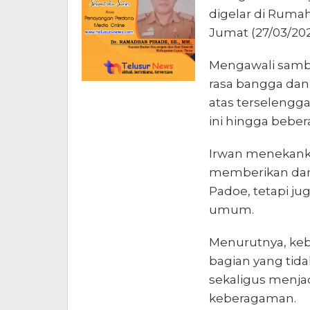
digelar di Ruma
Jumat (27/03/202
Mengawali samb
rasa bangga dan
atas terselengg
ini hingga beber
Irwan menekanka
memberikan damp
Padoe, tetapi ju
umum.
Menurutnya, ke
bagian yang tida
sekaligus menja
keberagaman.