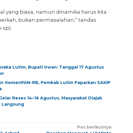
al yang biasa, namun dinamika harus kita
 berkah, bukan permasalahan,” tandas
p-sp)
ibraka Lutim, Bupati Irwan: Tanggal 17 Agustus
an
tor KemenPAN-RB, Pemkab Lutim Paparkan SAKIP
a
elar Reses 14–16 Agustus, Masyarakat Diajak
i Langsung
Pos berikutnya