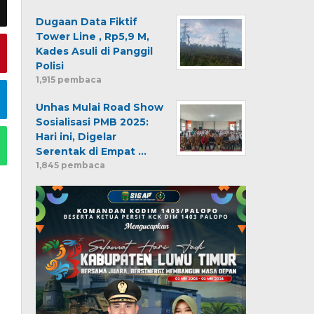
Dugaan Data Fiktif
Tower Line , Rp5,9 M,
Kades Asuli di Panggil
Polisi
1,915 pembaca
Unhas Mulai Road Show
Sosialisasi PMB 2025:
Hari ini, Digelar
Serentak di Empat …
1,845 pembaca