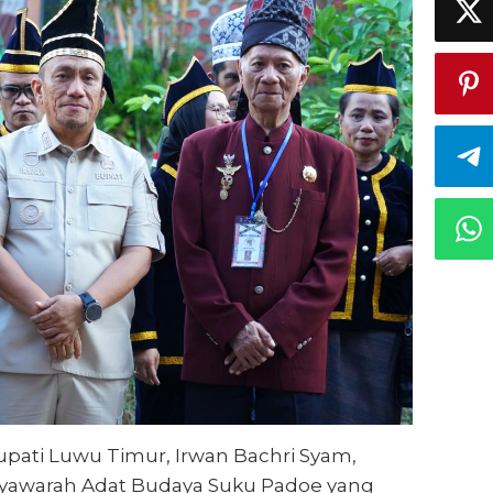
upati Luwu Timur, Irwan Bachri Syam,
yawarah Adat Budaya Suku Padoe yang