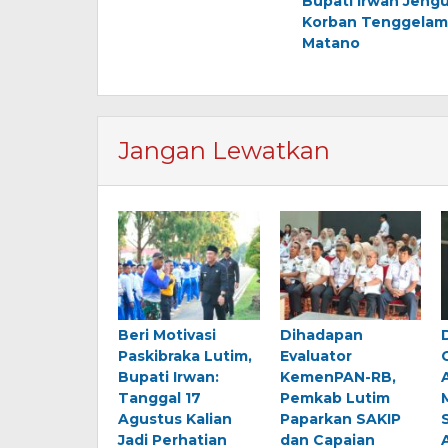
Bupati Irwan Jengu
pos
Korban Tenggelam
Matano
Jangan Lewatkan
Beri Motivasi
Dihadapan
Paskibraka Lutim,
Evaluator
Bupati Irwan:
KemenPAN-RB,
Tanggal 17
Pemkab Lutim
Agustus Kalian
Paparkan SAKIP
Jadi Perhatian
dan Capaian