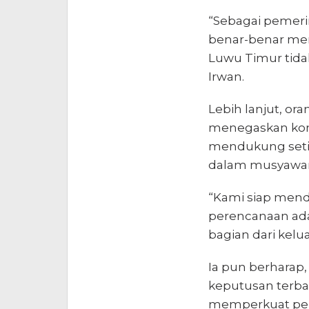
“Sebagai pemerin
benar-benar mem
Luwu Timur tidak
Irwan.
Lebih lanjut, or
menegaskan kom
mendukung setia
dalam musyawara
“Kami siap men
perencanaan ada
bagian dari kelu
Ia pun berharap
keputusan terba
memperkuat per