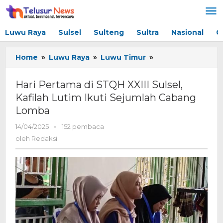
Lewati
ke
konten
Luwu Raya
Sulsel
Sulteng
Sultra
Nasional
G
Home
»
Luwu Raya
»
Luwu Timur
»
Hari
Pertama
di
Hari Pertama di STQH XXIII Sulsel,
STQH
Kafilah Lutim Ikuti Sejumlah Cabang
XXIII
Lomba
Sulsel,
Kafilah
14/04/2025
oleh
-
152 pembaca
Lutim
Redaksi
oleh
Redaksi
Ikuti
Sejumlah
Cabang
Lomba