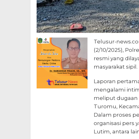
Telusur-news.co
(2/10/2025), Po
resmi yang dila
masyarakat sipil.
Laporan pertama 
mengalami intim
meliput dugaan 
Turomu, Kecamat
Dalam proses pe
organisasi pers 
Lutim, antara lain