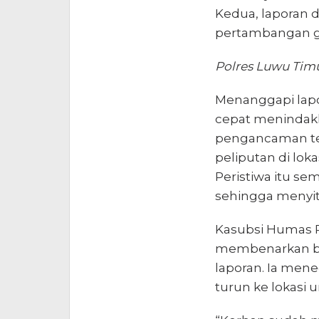
Kedua, laporan d
pertambangan gal
Polres Luwu Tim
Menanggapi lapo
cepat menindakl
pengancaman ter
peliputan di lok
Peristiwa itu sem
sehingga menyita
Kasubsi Humas Po
membenarkan ba
laporan. Ia mene
turun ke lokasi