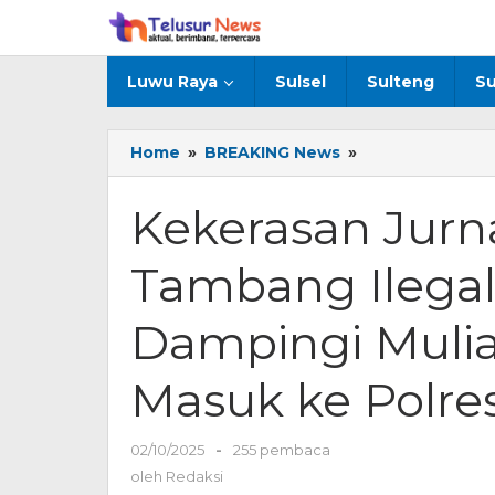
Lewati
ke
konten
Luwu Raya
Sulsel
Sulteng
Su
Home
»
BREAKING News
»
Kekerasan
Jurnalis
dan
Kekerasan Jurn
Dugaan
Tambang
Tambang Ilegal,
Ilegal,
Kolaborasi
Pers
Dampingi Mulia
Dampingi
Muliadi,
Masuk ke Polre
Dua
Laporan
Masuk
02/10/2025
oleh
-
255 pembaca
ke
Redaksi
oleh
Redaksi
Polres