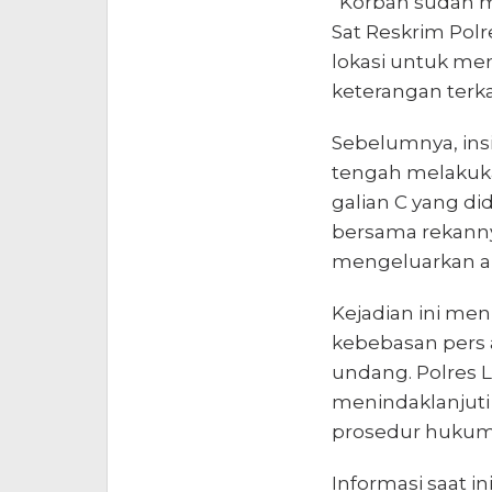
“Korban sudah me
Sat Reskrim Pol
lokasi untuk me
keterangan terkait
Sebelumnya, insi
tengah melakuka
galian C yang did
bersama rekanny
mengeluarkan an
Kejadian ini me
kebebasan pers 
undang. Polres
menindaklanjuti 
prosedur hukum 
Informasi saat i