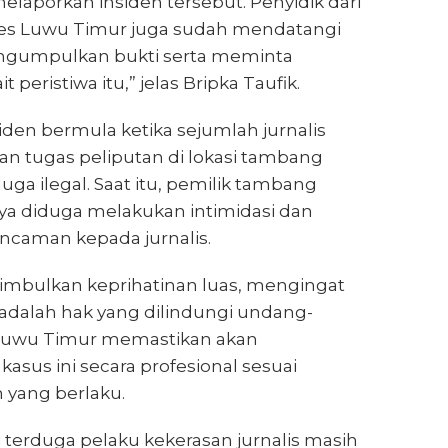
laporkan insiden tersebut. Penyidik dari
res Luwu Timur juga sudah mendatangi
ngumpulkan bukti serta meminta
 peristiwa itu,” jelas Bripka Taufik.
den bermula ketika sejumlah jurnalis
n tugas peliputan di lokasi tambang
uga ilegal. Saat itu, pemilik tambang
a diduga melakukan intimidasi dan
caman kepada jurnalis.
nimbulkan keprihatinan luas, mengingat
adalah hak yang dilindungi undang-
 Luwu Timur memastikan akan
kasus ini secara profesional sesuai
yang berlaku.
ni terduga pelaku kekerasan jurnalis masih