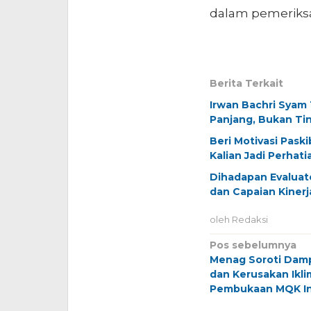
dalam pemeriksaa
Berita Terkait
Irwan Bachri Syam
Panjang, Bukan Ti
Beri Motivasi Pask
Kalian Jadi Perhati
Dihadapan Evalua
dan Capaian Kinerj
oleh
Redaksi
Navigasi
Pos sebelumnya
Menag Soroti Dam
pos
dan Kerusakan Ikli
Pembukaan MQK In