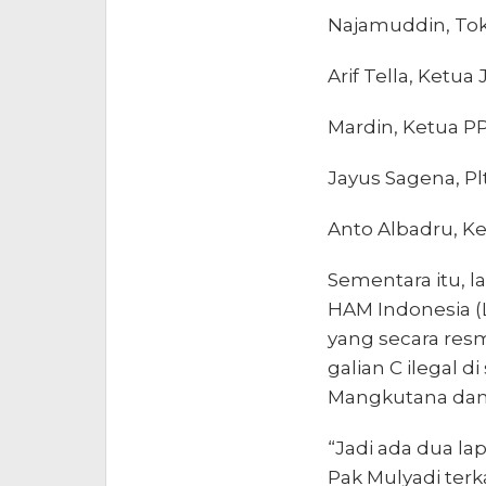
Najamuddin, To
Arif Tella, Ketua
Mardin, Ketua P
Jayus Sagena, Pl
Anto Albadru, K
Sementara itu, 
HAM Indonesia (L
yang secara res
galian C ilegal 
Mangkutana dan
“Jadi ada dua la
Pak Mulyadi terk