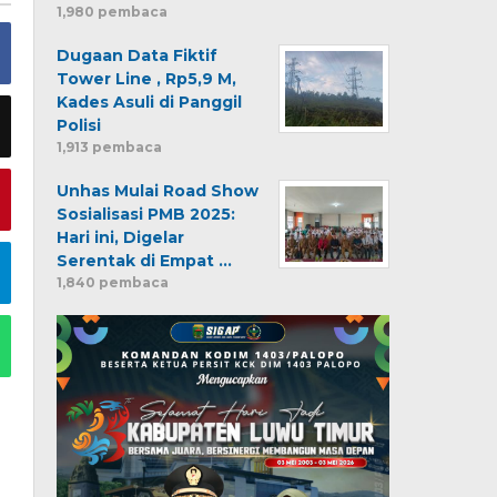
1,980 pembaca
Dugaan Data Fiktif
Tower Line , Rp5,9 M,
Kades Asuli di Panggil
Polisi
1,913 pembaca
Unhas Mulai Road Show
Sosialisasi PMB 2025:
Hari ini, Digelar
Serentak di Empat …
1,840 pembaca