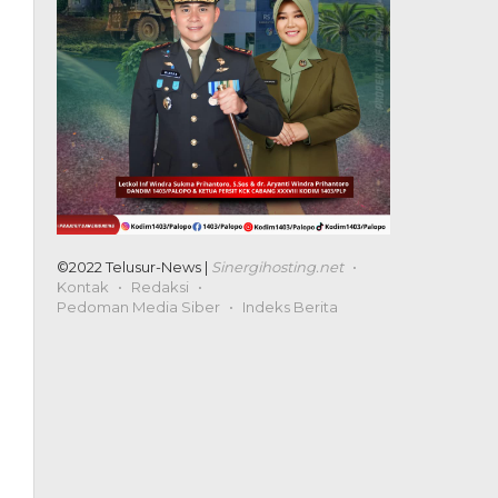
©2022 Telusur-News |
Sinergihosting.net
Kontak
Redaksi
Pedoman Media Siber
Indeks Berita