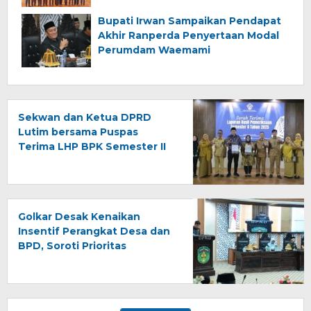
Daerah
Bupati Irwan Sampaikan Pendapat
Akhir Ranperda Penyertaan Modal
Perumdam Waemami
Sekwan dan Ketua DPRD
Lutim bersama Puspas
Terima LHP BPK Semester II
2025, Tegaskan Komitmen
Tindak Lanjut Rekomendasi
Golkar Desak Kenaikan
Insentif Perangkat Desa dan
BPD, Soroti Prioritas
Anggaran APBD 2026 Luwu
Timur