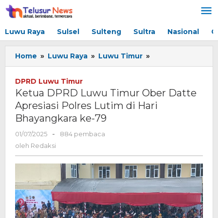
Lewati
ke
konten
Luwu Raya
Sulsel
Sulteng
Sultra
Nasional
G
Home
»
Luwu Raya
»
Luwu Timur
»
Ketua
DPRD
Luwu
DPRD Luwu Timur
Timur
Ketua DPRD Luwu Timur Ober Datte
Ober
Apresiasi Polres Lutim di Hari
Datte
Bhayangkara ke-79
Apresiasi
Polres
01/07/2025
oleh
-
884 pembaca
Lutim
Redaksi
oleh
Redaksi
di
Hari
Bhayangkara
ke-
79