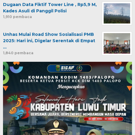
Dugaan Data Fiktif Tower Line , Rp5,9 M,
Kades Asuli di Panggil Polisi
1,910 pembaca
Unhas Mulai Road Show Sosialisasi PMB
2025: Hari ini, Digelar Serentak di Empat
…
1,840 pembaca