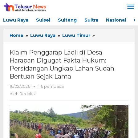
Lewati
ke
konten
Luwu Raya
Sulsel
Sulteng
Sultra
Nasional
G
Home
»
Luwu Raya
»
Luwu Timur
»
Klaim
Penggarap
Laoli
Klaim Penggarap Laoli di Desa
di
Harapan Digugat Fakta Hukum:
Desa
Persidangan Ungkap Lahan Sudah
Harapan
Digugat
Bertuan Sejak Lama
Fakta
16/02/2026
oleh
-
116 pembaca
Hukum:
Redaksi
Persidangan
oleh
Redaksi
Ungkap
Lahan
Sudah
Bertuan
Sejak
Lama