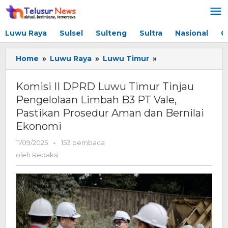
Lewati
ke
konten
Luwu Raya
Sulsel
Sulteng
Sultra
Nasional
G
Home
»
Luwu Raya
»
Luwu Timur
»
Komisi
II
DPRD
Komisi II DPRD Luwu Timur Tinjau
Luwu
Pengelolaan Limbah B3 PT Vale,
Timur
Pastikan Prosedur Aman dan Bernilai
Tinjau
Pengelolaan
Ekonomi
Limbah
11/09/2025
oleh
-
153 pembaca
B3
Redaksi
PT
oleh
Redaksi
Vale,
Pastikan
Prosedur
Aman
dan
Bernilai