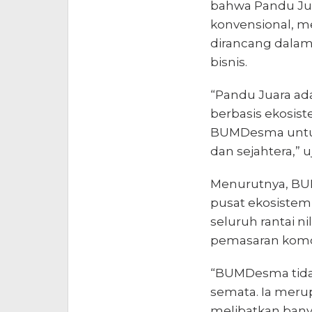
bahwa Pandu Ju
konvensional, 
dirancang dalam
bisnis.
“Pandu Juara a
berbasis ekosist
BUMDesma untuk
dan sejahtera,” uj
Menurutnya, BUM
pusat ekosistem
seluruh rantai ni
pemasaran komod
“BUMDesma tidak
semata. Ia meru
melibatkan ban