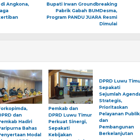
 di Angkona,
Bupati Irwan Groundbreaking
Jaga
Pabrik Gabah BUMDesma,
ertiban
Program PANDU JUARA Resmi
Dimulai
DPRD Luwu Timu
Sepakati
Sejumlah Agend
Strategis,
Prioritaskan
Forkopimda,
Pemkab dan
Pelayanan Publik
DPRD dan
DPRD Luwu Timur
dan
Pemkab Hadiri
Perkuat Sinergi,
Pembangunan
Paripurna Bahas
Sepakati
Berkelanjutan
Penyertaan Modal
Kebijakan