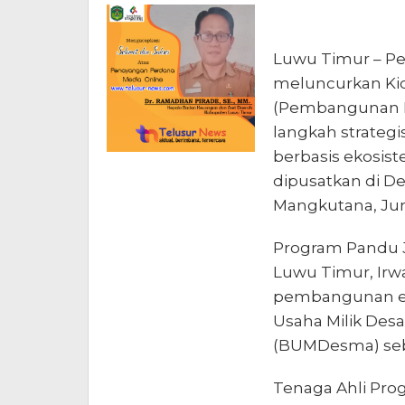
Luwu Timur – P
meluncurkan Kic
(Pembangunan De
langkah strateg
berbasis ekosiste
dipusatkan di D
Mangkutana, Jum
Program Pandu J
Luwu Timur, Irw
pembangunan ek
Usaha Milik De
(BUMDesma) seb
Tenaga Ahli Pro