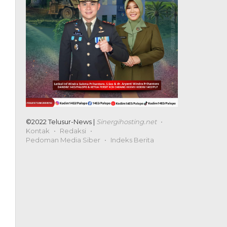
©2022 Telusur-News |
Sinergihosting.net
Kontak
Redaksi
Pedoman Media Siber
Indeks Berita