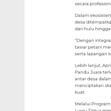
secara profesion
Dalam ekosistem
desa ditempatkan
dari hulu hingga h
“Dengan integras
tawar petani m
serta lapangan ke
Lebih lanjut, A
Pandu Juara terle
antar desa dala
menciptakan ska
kuat.
Melalui Program
Luwu Timur men