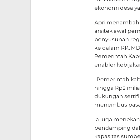
ekonomi desa yan
Apri menambahk
arsitek awal pe
penyusunan regu
ke dalam RPJMDe
Pemerintah Kab
enabler kebijakan
“Pemerintah ka
hingga Rp2 miliar
dukungan serti
menembus pasar 
Ia juga meneka
pendamping dala
kapasitas sumbe