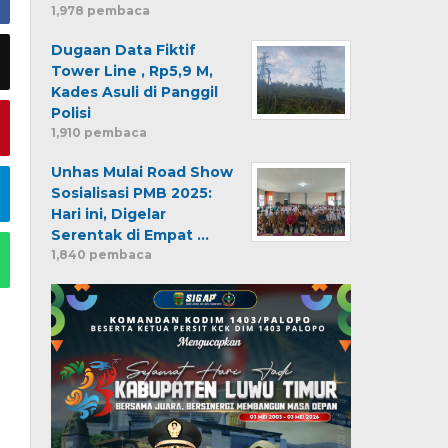
1,978 pembaca
Dugaan Data Fiktif
Tower Line , Rp5,9 M,
Kades Asuli di Panggil
Polisi
1,910 pembaca
Unhas Mulai Road Show
Sosialisasi PMB 2025:
Hari ini, Digelar
Serentak di Empat …
1,840 pembaca