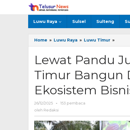
Lewati
ke
konten
Luwu Raya
Sulsel
Sulteng
Su
Home
»
Luwu Raya
»
Luwu Timur
»
Lewat
Pandu
Juara,
Lewat Pandu J
Pemk
Luwu
Timur Bangun 
Timur
Bangu
Desa
Ekosistem Bisni
Unggu
Berbas
Ekosi
26/12/2025
oleh
-
153 pembaca
Bisnis
Redaksi
oleh
Redaksi