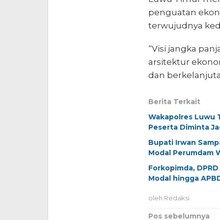
penguatan ekonom
terwujudnya ked
“Visi jangka pa
arsitektur ekono
dan berkelanjuta
Berita Terkait
Wakapolres Luwu T
Peserta Diminta J
Bupati Irwan Samp
Modal Perumdam 
Forkopimda, DPRD 
Modal hingga APB
oleh
Redaksi
Navigasi
Pos sebelumnya