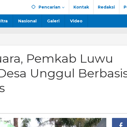
Pencarian
Kontak
Redaksi
P
ltra
Nasional
Galeri
Video
uara, Pemkab Luwu
ab
Desa Unggul Berbasi
n
s
l
is
stem