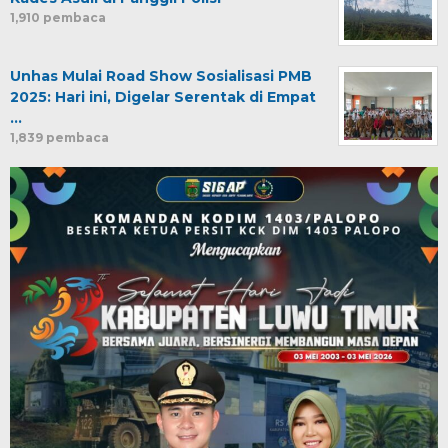
1,910 pembaca
Unhas Mulai Road Show Sosialisasi PMB
2025: Hari ini, Digelar Serentak di Empat
…
1,839 pembaca