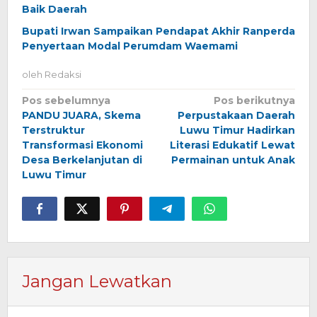
Baik Daerah
Bupati Irwan Sampaikan Pendapat Akhir Ranperda
Penyertaan Modal Perumdam Waemami
oleh
Redaksi
Navigasi
Pos sebelumnya
Pos berikutnya
PANDU JUARA, Skema
Perpustakaan Daerah
pos
Terstruktur
Luwu Timur Hadirkan
Transformasi Ekonomi
Literasi Edukatif Lewat
Desa Berkelanjutan di
Permainan untuk Anak
Luwu Timur
Jangan Lewatkan