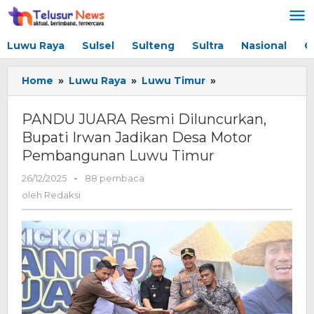
Lewati
ke
konten
Luwu Raya
Sulsel
Sulteng
Sultra
Nasional
G
Home
»
Luwu Raya
»
Luwu Timur
»
PANDU
JUARA
Resmi
PANDU JUARA Resmi Diluncurkan,
Diluncurkan,
Bupati Irwan Jadikan Desa Motor
Bupati
Pembangunan Luwu Timur
Irwan
Jadikan
26/12/2025
oleh
-
88 pembaca
Desa
Redaksi
oleh
Redaksi
Motor
Pembangunan
Luwu
Timur