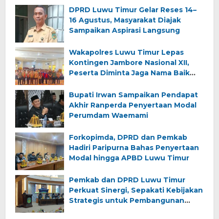
DPRD Luwu Timur Gelar Reses 14–
16 Agustus, Masyarakat Diajak
Sampaikan Aspirasi Langsung
Wakapolres Luwu Timur Lepas
Kontingen Jambore Nasional XII,
Peserta Diminta Jaga Nama Baik
Daerah
Bupati Irwan Sampaikan Pendapat
Akhir Ranperda Penyertaan Modal
Perumdam Waemami
Forkopimda, DPRD dan Pemkab
Hadiri Paripurna Bahas Penyertaan
Modal hingga APBD Luwu Timur
Pemkab dan DPRD Luwu Timur
Perkuat Sinergi, Sepakati Kebijakan
Strategis untuk Pembangunan
Daerah