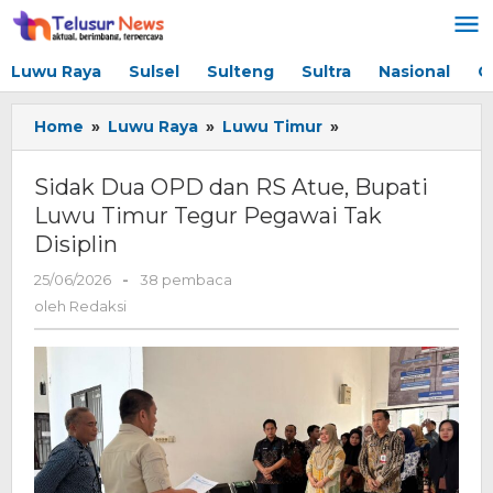
Lewati
ke
konten
Luwu Raya
Sulsel
Sulteng
Sultra
Nasional
G
Home
»
Luwu Raya
»
Luwu Timur
»
Sidak
Dua
OPD
Sidak Dua OPD dan RS Atue, Bupati
dan
Luwu Timur Tegur Pegawai Tak
RS
Disiplin
Atue,
Bupati
25/06/2026
oleh
-
38 pembaca
Luwu
Redaksi
oleh
Redaksi
Timur
Tegur
Pegawai
Tak
Disiplin