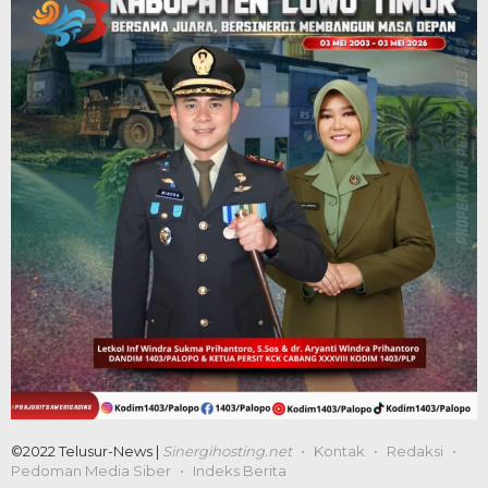
©2022 Telusur-News |
Sinergihosting.net
Kontak
Redaksi
Pedoman Media Siber
Indeks Berita