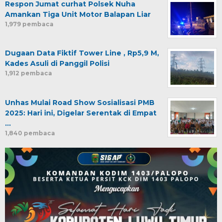
Respon Jumat curhat Polsek Nuha
Amankan Tiga Unit Motor Balapan Liar
1,979 pembaca
Dugaan Data Fiktif Tower Line , Rp5,9 M,
Kades Asuli di Panggil Polisi
1,912 pembaca
Unhas Mulai Road Show Sosialisasi PMB
2025: Hari ini, Digelar Serentak di Empat
…
1,840 pembaca