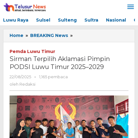
Lewati
ke
konten
Luwu Raya
Sulsel
Sulteng
Sultra
Nasional
G
Home
»
BREAKING News
»
Sirman
Terpilih
Aklamasi
Pemda Luwu Timur
Pimpin
Sirman Terpilih Aklamasi Pimpin
PODSI
PODSI Luwu Timur 2025–2029
Luwu
Timur
22/08/2025
oleh
-
1,165 pembaca
2025–
Redaksi
oleh
Redaksi
2029