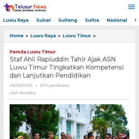
Lewati
ke
konten
Luwu Raya
Sulsel
Sulteng
Sultra
Nasional
G
Home
»
Luwu Raya
»
Luwu Timur
»
Staf
Ahli
Rapiuddin
Pemda Luwu Timur
Tahir
Staf Ahli Rapiuddin Tahir Ajak ASN
Ajak
Luwu Timur Tingkatkan Kompetensi
ASN
dan Lanjutkan Pendidikan
Luwu
Timur
08/09/2025
oleh
-
670 pembaca
Tingkatkan
Redaksi
oleh
Redaksi
Kompetensi
dan
Lanjutkan
Pendidikan