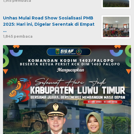
1,915 pembaca
Unhas Mulai Road Show Sosialisasi PMB
2025: Hari ini, Digelar Serentak di Empat
…
1,845 pembaca