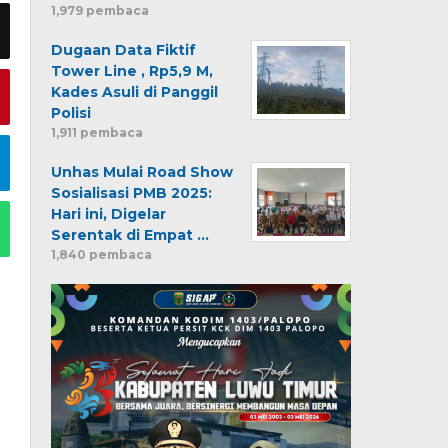
1,979 pembaca
Dugaan Data Fiktif
Tower Line , Rp5,9 M,
Kades Asuli di Panggil
Polisi
1,911 pembaca
Unhas Mulai Road Show
Sosialisasi PMB 2025:
Hari ini, Digelar
Serentak di Empat …
1,840 pembaca