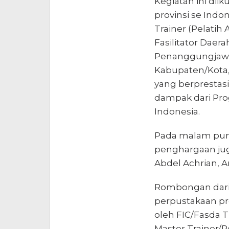
Kegiatan ini diik
provinsi se Indon
Trainer (Pelatih 
Fasilitator Daer
Penanggungjawab
Kabupaten/Kota,
yang berprestasi
dampak dari Pro
Indonesia.
Pada malam pun
penghargaan jug
Abdel Achrian, A
Rombongan dari S
perpustakaan pr
oleh FIC/Fasda T
Master Trainer/P