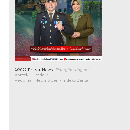
©2022 Telusur-News |
Sinergihosting.net
Kontak
Redaksi
Pedoman Media Siber
Indeks Berita