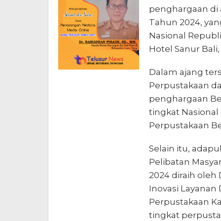
penghargaan di 
Tahun 2024, yan
Nasional Republi
Hotel Sanur Bali
Dalam ajang ter
Perpustakaan d
penghargaan Bes
tingkat Nasiona
Perpustakaan Berb
Selain itu, adap
Pelibatan Masya
2024 diraih ole
Inovasi Layanan D
Perpustakaan K
tingkat perpusta