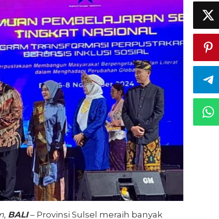
m
,
BALI
– Provinsi Sulsel meraih banyak