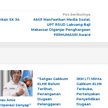
Pos berikutnya
hkan SK 34
Aktif Manfaatkan Media Sosial,
UPT RSUD Labuang Baji
Makassar Diganjar Penghargaan
PERHUMASRI Award
“Satgas Gakkum
JKM LTI Minta
KLHK Belum
Gakkum KLHK
Terlihat,
Terbuka,
Penanganan
Pertanyakan
Dugaan
Penyelidikan
Bau Amis
Pelanggaran
Dugaan
“Operasi Senyap”