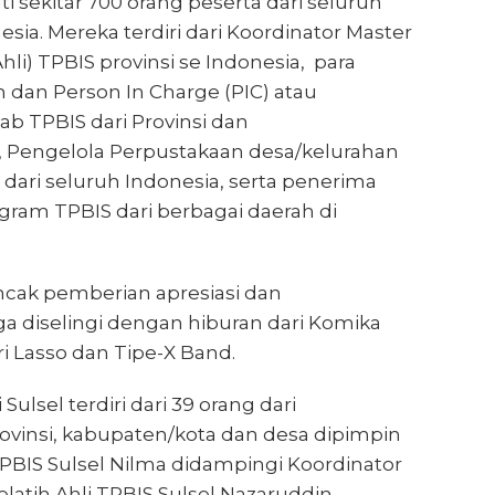
uti sekitar 700 orang peserta dari seluruh
esia. Mereka terdiri dari Koordinator Master
Ahli) TPBIS provinsi se Indonesia, para
ah dan Person In Charge (PIC) atau
 TPBIS dari Provinsi dan
 Pengelola Perpustakaan desa/kelurahan
 dari seluruh Indonesia, serta penerima
gram TPBIS dari berbagai daerah di
cak pemberian apresiasi dan
a diselingi dengan hiburan dari Komika
ri Lasso dan Tipe-X Band.
ulsel terdiri dari 39 orang dari
ovinsi, kabupaten/kota dan desa dipimpin
PBIS Sulsel Nilma didampingi Koordinator
elatih Ahli TPBIS Sulsel Nazaruddin.