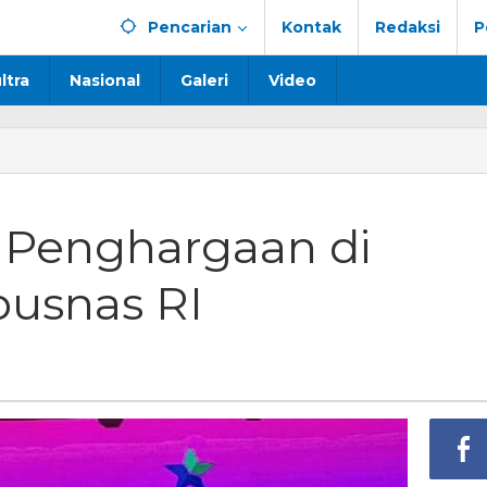
Pencarian
Kontak
Redaksi
P
ltra
Nasional
Galeri
Video
r Penghargaan di
usnas RI