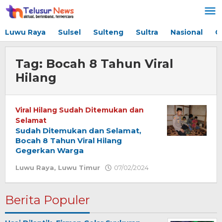
Lewati
ke
konten
Luwu Raya
Sulsel
Sulteng
Sultra
Nasional
G
Tag:
Bocah 8 Tahun Viral
Hilang
Viral Hilang Sudah Ditemukan dan
Selamat
Sudah Ditemukan dan Selamat,
Bocah 8 Tahun Viral Hilang
Gegerkan Warga
Luwu Raya
,
Luwu Timur
07/02/2024
oleh
Redaksi
Berita Populer