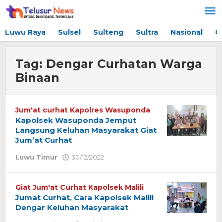
Lewati
ke
konten
Luwu Raya
Sulsel
Sulteng
Sultra
Nasional
G
Tag:
Dengar Curhatan Warga
Binaan
Jum'at curhat Kapolres Wasuponda
Kapolsek Wasuponda Jemput
Langsung Keluhan Masyarakat Giat
Jum’at Curhat
Luwu Timur
30/12/2022
oleh
Redaksi
Giat Jum'at Curhat Kapolsek Malili
Jumat Curhat, Cara Kapolsek Malili
Dengar Keluhan Masyarakat