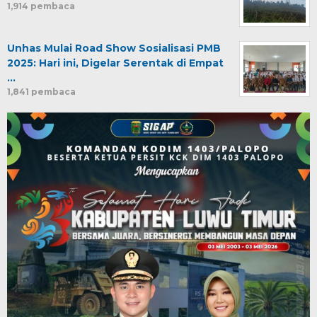
1,914 pembaca
Unhas Mulai Road Show Sosialisasi PMB
2025: Hari ini, Digelar Serentak di Empat
…
1,841 pembaca