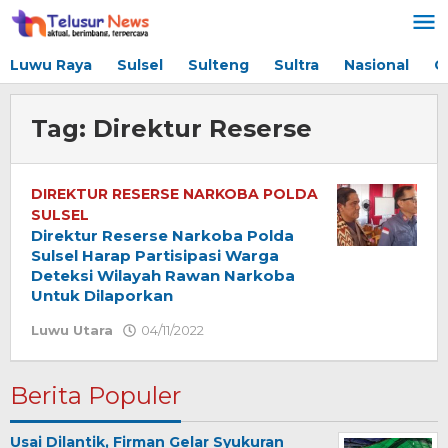
Lewati
ke
konten
Luwu Raya
Sulsel
Sulteng
Sultra
Nasional
G
Tag:
Direktur Reserse
DIREKTUR RESERSE NARKOBA POLDA
SULSEL
Direktur Reserse Narkoba Polda
Sulsel Harap Partisipasi Warga
Deteksi Wilayah Rawan Narkoba
Untuk Dilaporkan
Luwu Utara
04/11/2022
oleh
Redaksi
Berita Populer
Usai Dilantik, Firman Gelar Syukuran