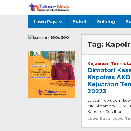
Lewati
ke
konten
Luwu Raya
Sulsel
Sulteng
Su
Tag:
Kapolr
Kejuaraan Tennis L
Dimotori Kasa
Kapolres AKB
Kejuaraan Ten
20223
telusur-news.com, Luw
MM Simamora SIK MH r
Kapolres Cup II, di
Luwu Raya
,
Luwu Ti