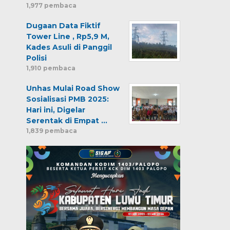
1,977 pembaca
Dugaan Data Fiktif
Tower Line , Rp5,9 M,
Kades Asuli di Panggil
Polisi
1,910 pembaca
Unhas Mulai Road Show
Sosialisasi PMB 2025:
Hari ini, Digelar
Serentak di Empat …
1,839 pembaca