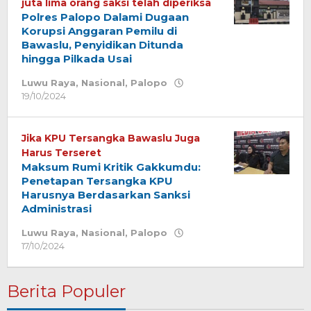
juta lima orang saksi telah diperiksa
Polres Palopo Dalami Dugaan
Korupsi Anggaran Pemilu di
Bawaslu, Penyidikan Ditunda
hingga Pilkada Usai
Luwu Raya
,
Nasional
,
Palopo
19/10/2024
oleh
Redaksi
Jika KPU Tersangka Bawaslu Juga
Harus Terseret
Maksum Rumi Kritik Gakkumdu:
Penetapan Tersangka KPU
Harusnya Berdasarkan Sanksi
Administrasi
Luwu Raya
,
Nasional
,
Palopo
17/10/2024
oleh
Redaksi
Berita Populer