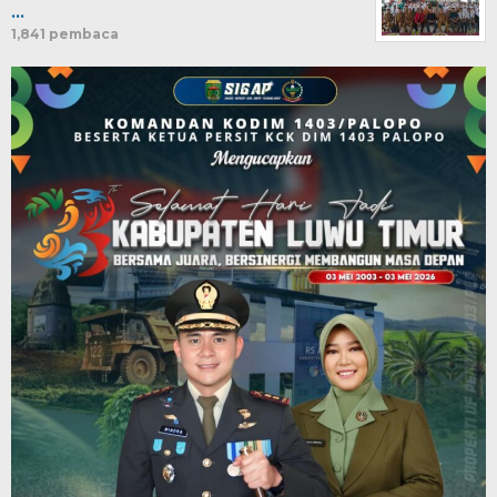
…
1,841 pembaca