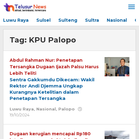
Lewati
ke
konten
Luwu Raya
Sulsel
Sulteng
Sultra
Nasional
G
Tag:
KPU Palopo
Abdul Rahman Nur: Penetapan
Tersangka Dugaan Ijazah Palsu Harus
Lebih Teliti
Sentra Gakkumdu Dikecam: Wakil
Rektor Andi Djemma Ungkap
Kurangnya Ketelitian dalam
Penetapan Tersangka
Luwu Raya
,
Nasional
,
Palopo
19/10/2024
oleh
Redaksi
Dugaan kerugian mencapai Rp180