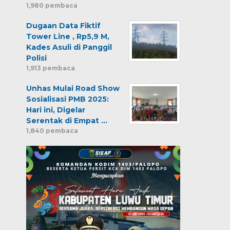
1,980 pembaca
Dugaan Data Fiktif
Tower Line , Rp5,9 M,
Kades Asuli di Panggil
Polisi
1,913 pembaca
Unhas Mulai Road Show
Sosialisasi PMB 2025:
Hari ini, Digelar
Serentak di Empat …
1,840 pembaca