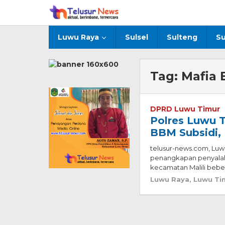
Lewati
ke
konten
Luwu Raya
Sulsel
Sulteng
Su
Tag:
Mafia 
DPRD Luwu Timur
Polres Luwu 
BBM Subsidi, 
telusur-news.com, Luw
penangkapan penyalahg
kecamatan Malili bebe
Luwu Raya
,
Luwu Ti