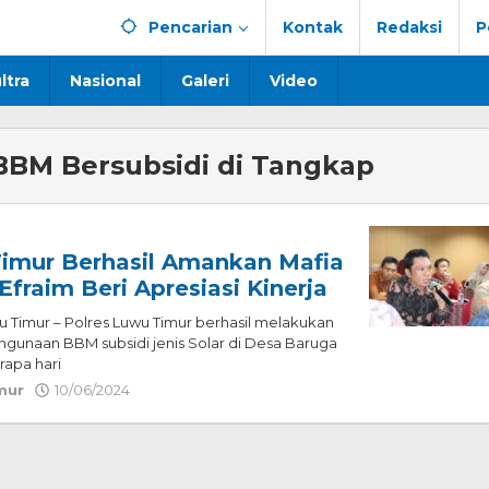
Pencarian
Kontak
Redaksi
P
ltra
Nasional
Galeri
Video
BBM Bersubsidi di Tangkap
Timur Berhasil Amankan Mafia
Efraim Beri Apresiasi Kinerja
u Timur – Polres Luwu Timur berhasil melakukan
unaan BBM subsidi jenis Solar di Desa Baruga
rapa hari
mur
10/06/2024
oleh
Redaksi