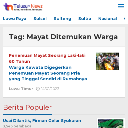
Lewati
ke
konten
Luwu Raya
Sulsel
Sulteng
Sultra
Nasional
G
Tag:
Mayat Ditemukan Warga
Penemuan Mayat Seorang Laki-laki
60 Tahun
Warga Kawata Digegerkan
Penemuan Mayat Seorang Pria
yang Tinggal Sendiri di Rumahnya
Luwu Timur
14/01/2023
oleh
Redaksi
Berita Populer
Usai Dilantik, Firman Gelar Syukuran
3,545 pembaca