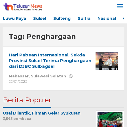
Lewati
ke
konten
Luwu Raya
Sulsel
Sulteng
Sultra
Nasional
G
Tag:
Penghargaan
Hari Pabean Internasional, Sekda
Provinsi Sulsel Terima Penghargaan
dari DJBC Sulbagsel
Makassar
,
Sulawesi Selatan
22/01/2025
oleh
Redaksi
Berita Populer
Usai Dilantik, Firman Gelar Syukuran
3,545 pembaca