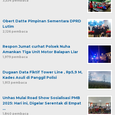
3,534 pembaca
Obert Datte Pimpinan Sementara DPRD
Lutim
2,126 pembaca
Respon Jumat curhat Polsek Nuha
Amankan Tiga Unit Motor Balapan Liar
1,979 pembaca
Dugaan Data Fiktif Tower Line , Rp5,9 M,
Kades Asuli di Panggil Polisi
1,913 pembaca
Unhas Mulai Road Show Sosialisasi PMB
2025: Hari ini, Digelar Serentak di Empat
…
1,840 pembaca