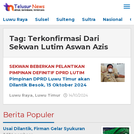
Lewati
ke
konten
Luwu Raya
Sulsel
Sulteng
Sultra
Nasional
G
Tag:
Terkonfirmasi Dari
Sekwan Lutim Aswan Azis
SEKWAN BEBERKAN PELANTIKAN
PIMPINAN DEFINITIF DPRD LUTIM
Pimpinan DPRD Luwu Timur akan
Dilantik Besok, 15 Oktober 2024
Luwu Raya
,
Luwu Timur
14/10/2024
oleh
Redaksi
Berita Populer
Usai Dilantik, Firman Gelar Syukuran