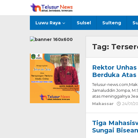
Lewati
ke
konten
Luwu Raya
Sulsel
Sulteng
Su
Tag:
Terser
Rektor Unhas
Berduka Atas
Telusur-news.com,Makas
Jamaluddin Jompa, M.
atas meninggalnya Jean
Makassar
24/01/2
Tiga Mahasis
Sungai Bisea