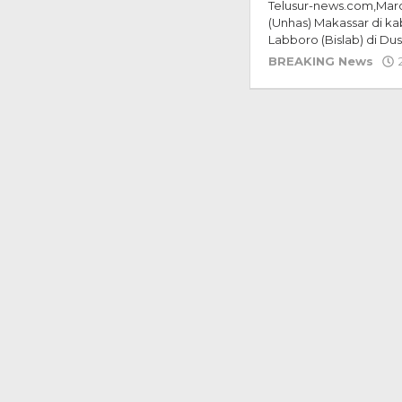
Telusur-news.com,Maros
(Unhas) Makassar di ka
Labboro (Bislab) di D
BREAKING News