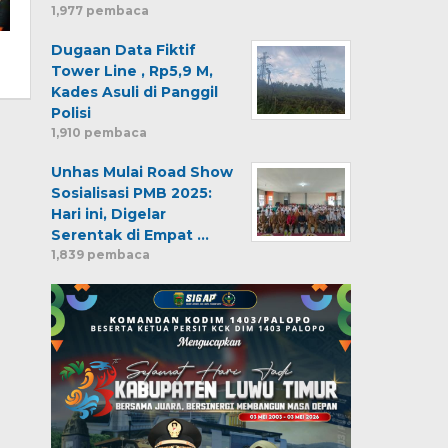
1,977 pembaca
Dugaan Data Fiktif
Tower Line , Rp5,9 M,
Kades Asuli di Panggil
Polisi
1,910 pembaca
Unhas Mulai Road Show
Sosialisasi PMB 2025:
Hari ini, Digelar
Serentak di Empat …
1,839 pembaca