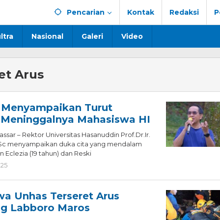
Pencarian
Kontak
Redaksi
P
ltra
Nasional
Galeri
Video
et Arus
 Menyampaikan Turut
 Meninggalnya Mahasiswa HI
sar – Rektor Universitas Hasanuddin Prof.Dr.Ir.
Sc menyampaikan duka cita yang mendalam
 Eclezia (19 tahun) dan Reski
025
oleh
Redaksi
wa Unhas Terseret Arus
ng Labboro Maros