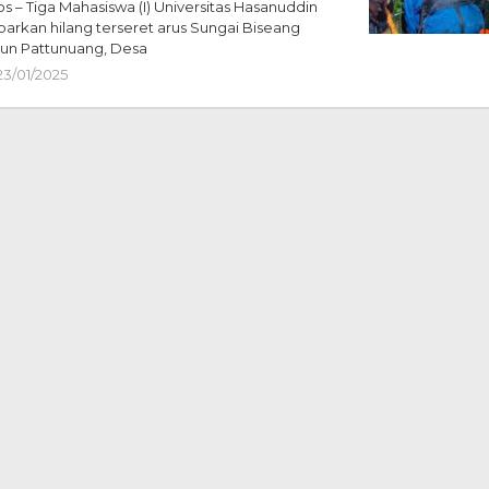
 – Tiga Mahasiswa (I) Universitas Hasanuddin
barkan hilang terseret arus Sungai Biseang
usun Pattunuang, Desa
23/01/2025
oleh
Redaksi