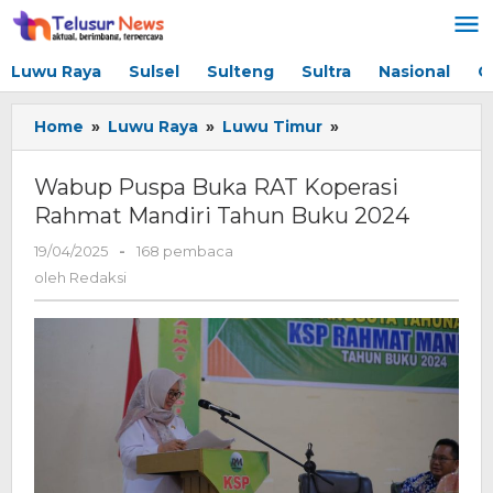
Lewati
ke
konten
Luwu Raya
Sulsel
Sulteng
Sultra
Nasional
G
Home
»
Luwu Raya
»
Luwu Timur
»
Wabup
Puspa
Buka
Wabup Puspa Buka RAT Koperasi
RAT
Rahmat Mandiri Tahun Buku 2024
Koperasi
Rahmat
19/04/2025
oleh
-
168 pembaca
Mandiri
Redaksi
oleh
Redaksi
Tahun
Buku
2024