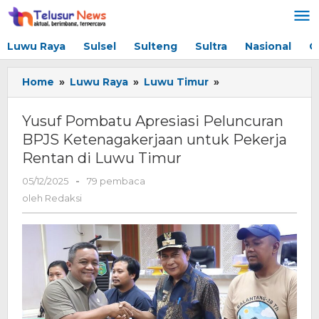
Lewati
ke
konten
Luwu Raya
Sulsel
Sulteng
Sultra
Nasional
G
Home
»
Luwu Raya
»
Luwu Timur
»
Yusuf
Pombatu
Apresiasi
Yusuf Pombatu Apresiasi Peluncuran
Peluncuran
BPJS Ketenagakerjaan untuk Pekerja
BPJS
Rentan di Luwu Timur
Ketenagakerjaan
untuk
05/12/2025
oleh
-
79 pembaca
Pekerja
Redaksi
oleh
Redaksi
Rentan
di
Luwu
Timur