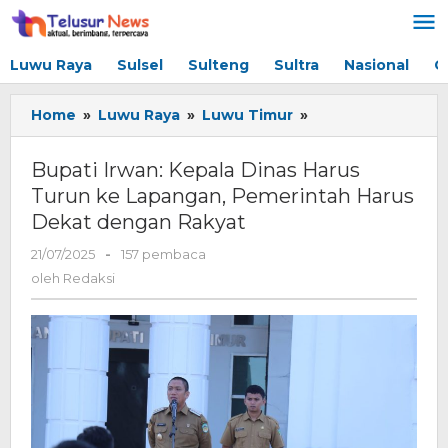
Lewati
ke
konten
Luwu Raya
Sulsel
Sulteng
Sultra
Nasional
G
Home
»
Luwu Raya
»
Luwu Timur
»
Bupati
Irwan:
Kepala
Bupati Irwan: Kepala Dinas Harus
Dinas
Turun ke Lapangan, Pemerintah Harus
Harus
Dekat dengan Rakyat
Turun
ke
21/07/2025
oleh
-
157 pembaca
Lapangan,
Redaksi
oleh
Redaksi
Pemerintah
Harus
Dekat
dengan
Rakyat