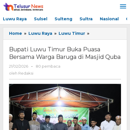
Lewati
ke
konten
Luwu Raya
Sulsel
Sulteng
Sultra
Nasional
G
Home
»
Luwu Raya
»
Luwu Timur
»
Bupati
Luwu
Timur
Bupati Luwu Timur Buka Puasa
Buka
Bersama Warga Baruga di Masjid Quba
Puasa
Bersama
21/02/2026
oleh
-
80 pembaca
Warga
Redaksi
oleh
Redaksi
Baruga
di
Masjid
Quba