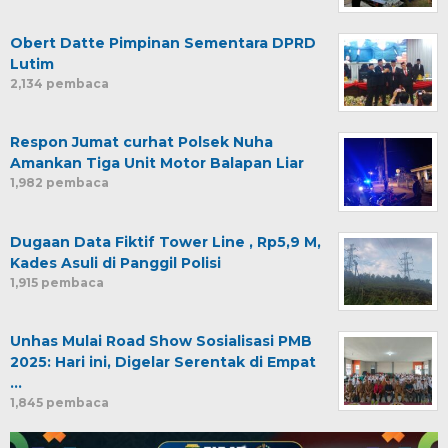
Obert Datte Pimpinan Sementara DPRD
Lutim
2,134 pembaca
Respon Jumat curhat Polsek Nuha
Amankan Tiga Unit Motor Balapan Liar
1,982 pembaca
Dugaan Data Fiktif Tower Line , Rp5,9 M,
Kades Asuli di Panggil Polisi
1,915 pembaca
Unhas Mulai Road Show Sosialisasi PMB
2025: Hari ini, Digelar Serentak di Empat
…
1,845 pembaca