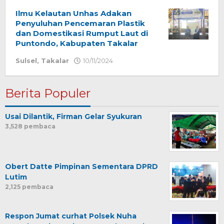
Gowa
,
Jakarta
Ilmu Kelautan Unhas Adakan
,
Jeneponto
,
Penyuluhan Pencemaran Plastik
Luwu
,
dan Domestikasi Rumput Laut di
Luwu
Puntondo, Kabupaten Takalar
Raya
,
Luwu
Sulsel
,
Takalar
10/11/2024
oleh
Timur
,
Redaksi
Luwu
Utara
,
Berita Populer
Makassar
,
Nasional
,
Usai Dilantik, Firman Gelar Syukuran
Olahraga
,
3,528 pembaca
Palopo
,
Palopo
,
Papua
,
Parepare
,
Pinrang
,
Obert Datte Pimpinan Sementara DPRD
Samarinda
,
Lutim
Sidrap
,
2,125 pembaca
Sinjai
,
Sulawesi
Selatan
,
Respon Jumat curhat Polsek Nuha
Sulsel
,