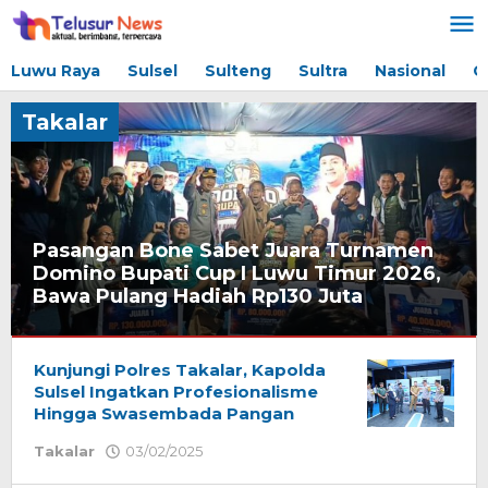
Lewati
ke
konten
Luwu Raya
Sulsel
Sulteng
Sultra
Nasional
G
Takalar
Pasangan Bone Sabet Juara Turnamen
Domino Bupati Cup I Luwu Timur 2026,
Bawa Pulang Hadiah Rp130 Juta
Bali
,
Kunjungi Polres Takalar, Kapolda
Bandung
,
Sulsel Ingatkan Profesionalisme
Bantaeng
,
Barru
Hingga Swasembada Pangan
,
BREAKING
Takalar
03/02/2025
oleh
News
,
Redaksi
Bulukumba
,