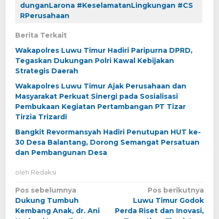
dunganLarona #KeselamatanLingkungan #CS
RPerusahaan
Berita Terkait
Wakapolres Luwu Timur Hadiri Paripurna DPRD,
Tegaskan Dukungan Polri Kawal Kebijakan
Strategis Daerah
Wakapolres Luwu Timur Ajak Perusahaan dan
Masyarakat Perkuat Sinergi pada Sosialisasi
Pembukaan Kegiatan Pertambangan PT Tizar
Tirzia Trizardi
Bangkit Revormansyah Hadiri Penutupan HUT ke-
30 Desa Balantang, Dorong Semangat Persatuan
dan Pembangunan Desa
oleh
Redaksi
Navigasi
Pos sebelumnya
Pos berikutnya
Dukung Tumbuh
Luwu Timur Godok
pos
Kembang Anak, dr. Ani
Perda Riset dan Inovasi,