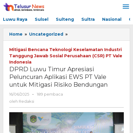
Lewati
ke
konten
Luwu Raya
Sulsel
Sulteng
Sultra
Nasional
G
Home
»
Uncategorized
»
DPRD
Luwu
Timur
Mitigasi Bencana Teknologi Keselamatan Industri
Apresiasi
Tanggung Jawab Sosial Perusahaan (CSR) PT Vale
Peluncuran
Indonesia
Aplikasi
DPRD Luwu Timur Apresiasi
EWS
Peluncuran Aplikasi EWS PT Vale
PT
untuk Mitigasi Risiko Bendungan
Vale
untuk
16/06/2025
oleh
-
189 pembaca
Mitigasi
Redaksi
oleh
Redaksi
Risiko
Bendungan