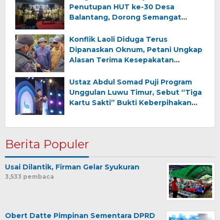
Trizardi
Penutupan HUT ke-30 Desa
Balantang, Dorong Semangat
Persatuan dan Pembangunan Desa
Konflik Laoli Diduga Terus
Dipanaskan Oknum, Petani Ungkap
Alasan Terima Kesepakatan
Pemkab-IHIP
Ustaz Abdul Somad Puji Program
Unggulan Luwu Timur, Sebut “Tiga
Kartu Sakti” Bukti Keberpihakan
kepada Rakyat
Berita Populer
Usai Dilantik, Firman Gelar Syukuran
3,533 pembaca
Obert Datte Pimpinan Sementara DPRD