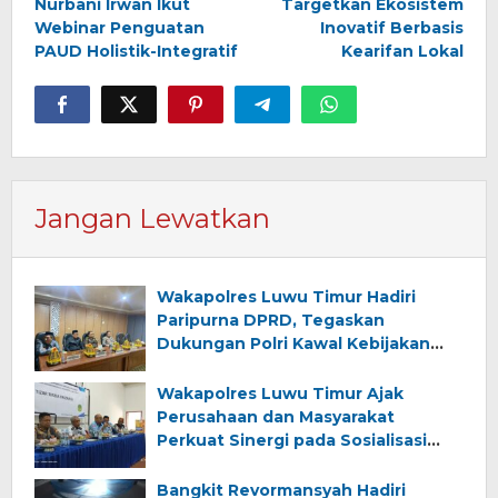
Nurbani Irwan Ikut
Targetkan Ekosistem
Webinar Penguatan
Inovatif Berbasis
PAUD Holistik-Integratif
Kearifan Lokal
Jangan Lewatkan
Wakapolres Luwu Timur Hadiri
Paripurna DPRD, Tegaskan
Dukungan Polri Kawal Kebijakan
Strategis Daerah
Wakapolres Luwu Timur Ajak
Perusahaan dan Masyarakat
Perkuat Sinergi pada Sosialisasi
Pembukaan Kegiatan
Pertambangan PT Tizar Tirzia
Bangkit Revormansyah Hadiri