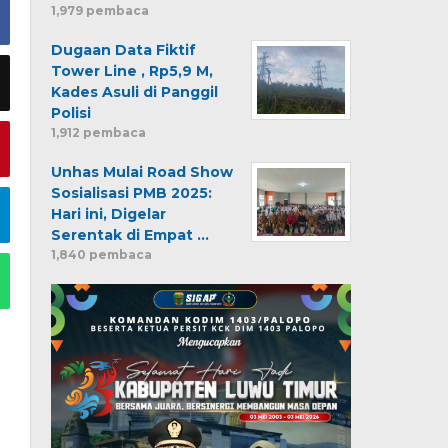
1,979 pembaca
Dugaan Data Fiktif
Tower Line , Rp5,9 M,
Kades Asuli di Panggil
Polisi
1,912 pembaca
Unhas Mulai Road Show
Sosialisasi PMB 2025:
Hari ini, Digelar
Serentak di Empat …
1,840 pembaca