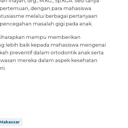
h Inayah, drg., M.KG., Sp.KGA. Sesi tanya
pertemuan, dengan para mahasiswa
usiasme melalui berbagai pertanyaan
i pencegahan masalah gigi pada anak.
i diharapkan mampu memberikan
 lebih baik kepada mahasiswa mengenai
ah preventif dalam ortodontik anak serta
asan mereka dalam aspek kesehatan
ni.
Makassar