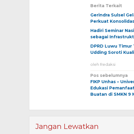
Berita Terkait
Gerindra Sulsel Ge
Perkuat Konsolida
Hadiri Seminar Na
sebagai Infrastruk
DPRD Luwu Timur 
Udding Soroti Kual
oleh
Redaksi
Navigasi
Pos sebelumnya
FIKP Unhas – Unive
pos
Edukasi Pemanfaa
Buatan di SMKN 9 
Jangan Lewatkan