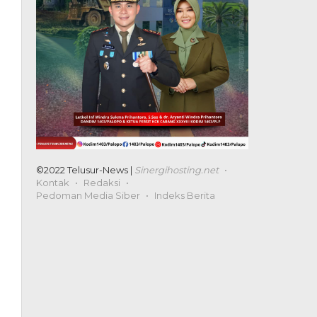
©2022 Telusur-News |
Sinergihosting.net
Kontak
Redaksi
Pedoman Media Siber
Indeks Berita