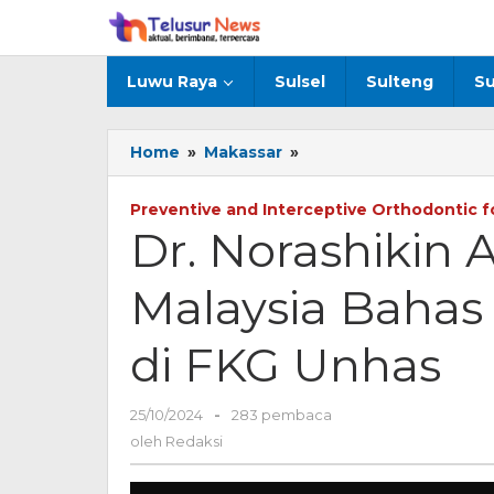
Lewati
ke
konten
Luwu Raya
Sulsel
Sulteng
Su
Home
»
Makassar
»
Dr.
Norashikin
Abu
Preventive and Interceptive Orthodontic f
Bakar
Dr. Norashikin 
dari
UITM
Malaysia Bahas
Malaysia
Bahas
Kesehatan
di FKG Unhas
Gigi
Anak
di
25/10/2024
oleh
-
283 pembaca
FKG
Redaksi
oleh
Redaksi
Unhas