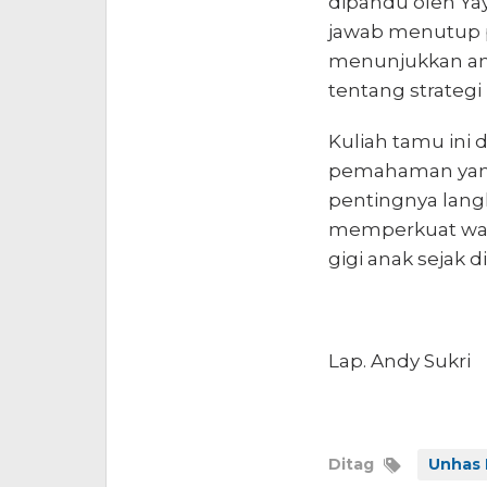
dipandu oleh Yaya
jawab menutup 
menunjukkan ant
tentang strateg
Kuliah tamu in
pemahaman yang
pentingnya langk
memperkuat waw
gigi anak sejak di
Lap. Andy Sukri
Ditag
Unhas 