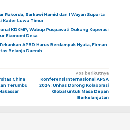
lar Rakorda, Sarkawi Hamid dan I Wayan Suparta
si Kader Luwu Timur
sional KDKMP, Wabup Puspawati Dukung Koperasi
tur Ekonomi Desa
Tekankan APBD Harus Berdampak Nyata, Firman
itas Belanja Daerah
Pos berikutnya
rsitas China
Konferensi Internasional APSA
tan Terumbu
2024: Unhas Dorong Kolaborasi
Makassar
Global untuk Masa Depan
Berkelanjutan