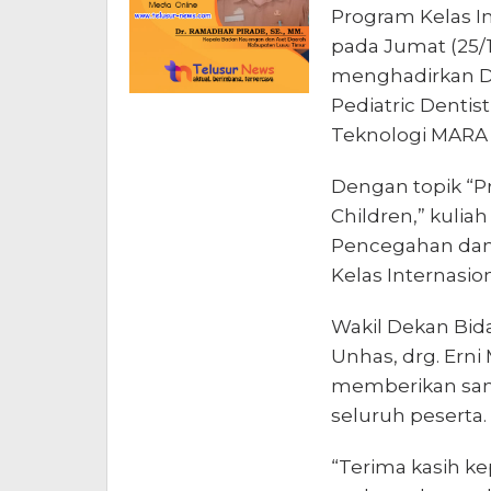
Program Kelas In
pada Jumat (25/1
menghadirkan Dr.
Pediatric Dentist
Teknologi MARA (
Dengan topik “Pr
Children,” kuliah
Pencegahan dan
Kelas Internasio
Wakil Dekan Bida
Unhas, drg. Erni 
memberikan sam
seluruh peserta.
“Terima kasih ke