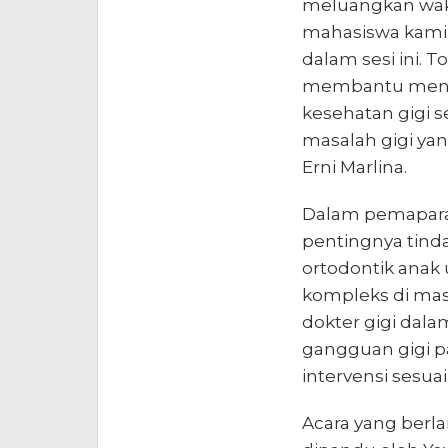
meluangkan wak
mahasiswa kami. 
dalam sesi ini. 
membantu mengi
kesehatan gigi 
masalah gigi yang
Erni Marlina.
Dalam pemaparan
pentingnya tinda
ortodontik anak
kompleks di ma
dokter gigi dala
gangguan gigi p
intervensi sesu
Acara yang berla