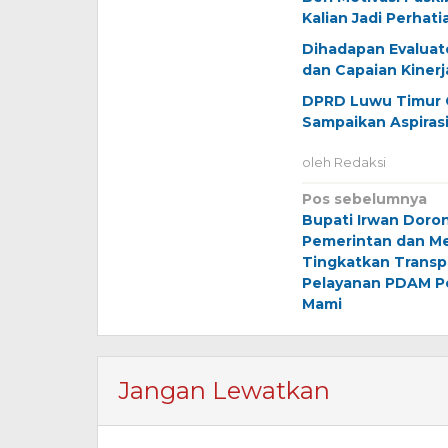
Kalian Jadi Perhati
Dihadapan Evalua
dan Capaian Kinerj
DPRD Luwu Timur G
Sampaikan Aspiras
oleh
Redaksi
Navigasi
Pos sebelumnya
Bupati Irwan Doron
pos
Pemerintan dan M
Tingkatkan Transp
Pelayanan PDAM 
Mami
Jangan Lewatkan