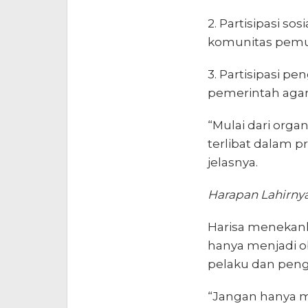
2. Partisipasi so
komunitas pemu
3. Partisipasi p
pemerintah agar
“Mulai dari organ
terlibat dalam pr
jelasnya.
Harapan Lahirn
Harisa menekank
hanya menjadi ob
pelaku dan peng
“Jangan hanya m