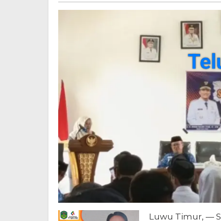
Pelak
Demok
Luwu Timur, — So