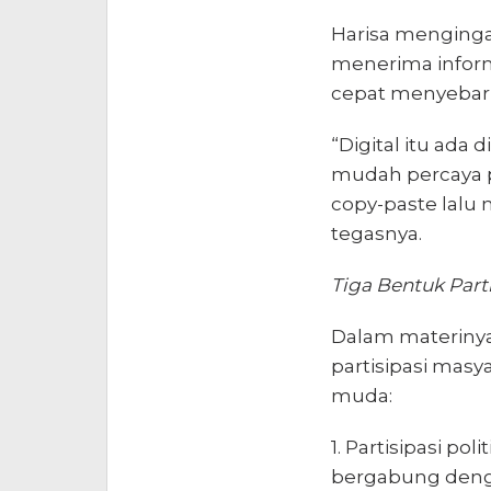
Harisa mengingat
menerima informa
cepat menyebar
“Digital itu ada
mudah percaya 
copy-paste lalu m
tegasnya.
Tiga Bentuk Part
Dalam materinya
partisipasi masy
muda:
1. Partisipasi po
bergabung dengan