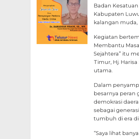
Badan Kesatuan 
Kabupaten Luwu 
kalangan muda, k
Kegiatan bertem
Membantu Masa 
Sejahtera” itu 
Timur, Hj. Harisa
utama.
Dalam penyampai
besarnya peran 
demokrasi daera
sebagai generasi 
tumbuh di era di
“Saya lihat banya