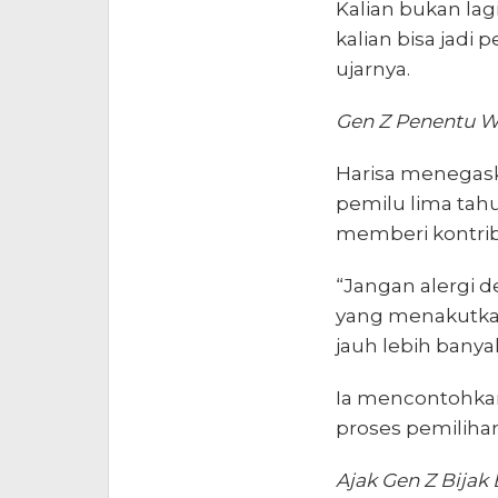
Kalian bukan lag
kalian bisa jadi
ujarnya.
Gen Z Penentu W
Harisa menegask
pemilu lima tah
memberi kontribu
“Jangan alergi de
yang menakutkan.
jauh lebih banyak
Ia mencontohkan 
proses pemilihan 
Ajak Gen Z Bijak