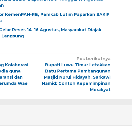
an
tor KemenPAN-RB, Pemkab Lutim Paparkan SAKIP
a
elar Reses 14–16 Agustus, Masyarakat Diajak
i Langsung
Pos berikutnya
g Kolaborasi
Bupati Luwu Timur Letakkan
edia guna
Batu Pertama Pembangunan
aransi dan
Masjid Nurul Hidayah, Sarkawi
Perumda Wae
Hamid: Contoh Kepemimpinan
Merakyat