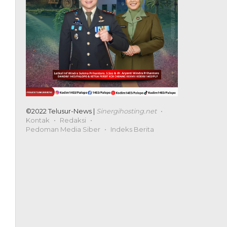
©2022 Telusur-News |
Sinergihosting.net
Kontak
Redaksi
Pedoman Media Siber
Indeks Berita