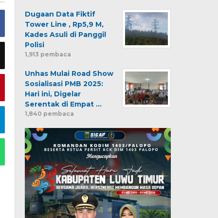
Dugaan Data Fiktif
Tower Line , Rp5,9 M,
Kades Asuli di Panggil
Polisi
1,913 pembaca
Unhas Mulai Road Show
Sosialisasi PMB 2025:
Hari ini, Digelar
Serentak di Empat …
1,840 pembaca