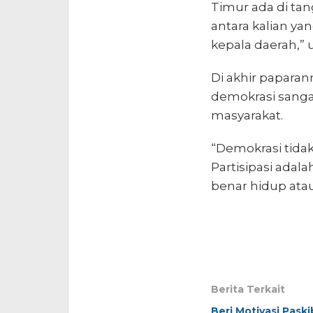
Timur ada di tang
antara kalian yan
kepala daerah,” u
Di akhir papara
demokrasi sangat
masyarakat.
“Demokrasi tidak
Partisipasi ada
benar hidup atau
Berita Terkait
Beri Motivasi Pask