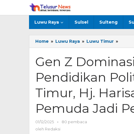
Lewati
ke
konten
Luwu Raya
Sulsel
Sulteng
Su
Home
»
Luwu Raya
»
Luwu Timur
»
Gen
Z
Domin
Gen Z Dominasi 
Sosiali
Pendi
Pendidikan Pol
Politik
Kesba
Luwu
Timur, Hj. Haris
Timur,
Hj.
Pemuda Jadi P
Harisa
Suhar
Ajak
01/12/2025
oleh
-
80 pembaca
Pemu
Redaksi
oleh
Redaksi
Jadi