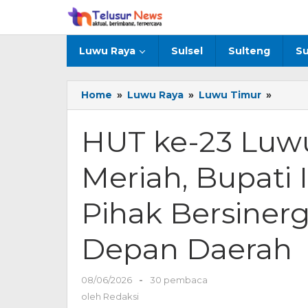
Lewati
ke
konten
Luwu Raya
Sulsel
Sulteng
Su
Home
»
Luwu Raya
»
Luwu Timur
»
HUT
ke-
23
HUT ke-23 Luw
Luwu
Timur
Meriah, Bupati
Berla
Meriah
Bupat
Pihak Bersiner
Irwan
Ajak
Depan Daerah
Semu
Pihak
Bersin
08/06/2026
oleh
-
30 pembaca
Bangu
Redaksi
oleh
Redaksi
Masa