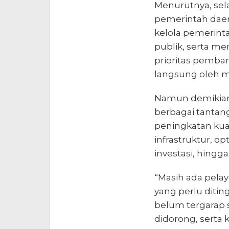
Menurutnya, sela
pemerintah daer
kelola pemerint
publik, serta 
prioritas pemba
langsung oleh m
Namun demikian
berbagai tantang
peningkatan kua
infrastruktur, o
investasi, hingg
“Masih ada pelay
yang perlu ditin
belum tergarap s
didorong, serta 