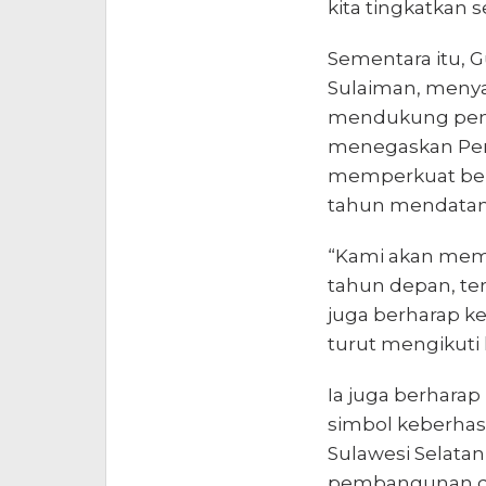
kita tingkatkan 
Sementara itu, 
Sulaiman, meny
mendukung pemb
menegaskan Peme
memperkuat be
tahun mendatang
“Kami akan memb
tahun depan, te
juga berharap ke
turut mengikuti 
Ia juga berharap
simbol keberhas
Sulawesi Selat
pembangunan di 