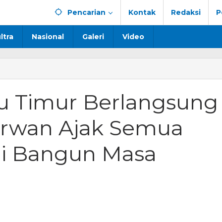
Pencarian
Kontak
Redaksi
P
ltra
Nasional
Galeri
Video
u Timur Berlangsung
 Irwan Ajak Semua
ngsung
,
i
gi Bangun Masa
a
ergi
n