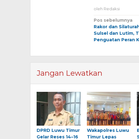
oleh
Redaksi
Navigasi
Pos sebelumnya
Rakor dan Silatura
pos
Sulsel dan Lutim, 
Penguatan Peran K
Jangan Lewatkan
DPRD Luwu Timur
Wakapolres Luwu
Gelar Reses 14–16
Timur Lepas