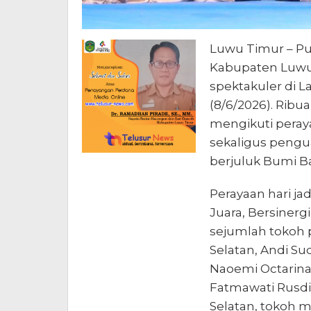
Luwu Timur – Pun
Kabupaten Luwu
spektakuler di L
(8/6/2026). Ribu
mengikuti peray
sekaligus peng
berjuluk Bumi Ba
Perayaan hari j
Juara, Bersiner
sejumlah tokoh 
Selatan, Andi Su
Naoemi Octarina,
Fatmawati Rusdi,
Selatan, tokoh 