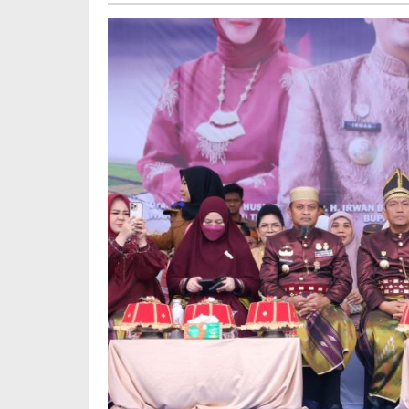
Depa
Daera