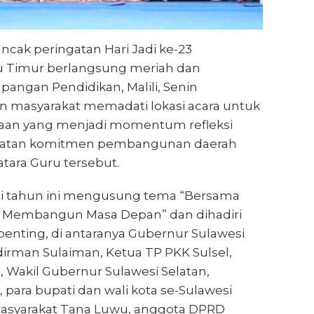
cak peringatan Hari Jadi ke-23
 Timur berlangsung meriah dan
apangan Pendidikan, Malili, Senin
an masyarakat memadati lokasi acara untuk
aan yang menjadi momentum refleksi
uatan komitmen pembangunan daerah
tara Guru tersebut.
adi tahun ini mengusung tema “Bersama
gi Membangun Masa Depan” dan dihadiri
penting, di antaranya Gubernur Sulawesi
dirman Sulaiman, Ketua TP PKK Sulsel,
 Wakil Gubernur Sulawesi Selatan,
 para bupati dan wali kota se-Sulawesi
masyarakat Tana Luwu, anggota DPRD