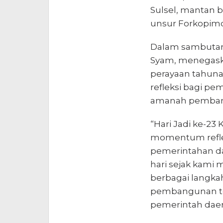
Sulsel, mantan b
unsur Forkopim
Dalam sambutann
Syam, menegaska
perayaan tahun
refleksi bagi p
amanah pemban
“Hari Jadi ke-23
momentum reflek
pemerintahan dae
hari sejak kam
berbagai langk
pembangunan tel
pemerintah daera