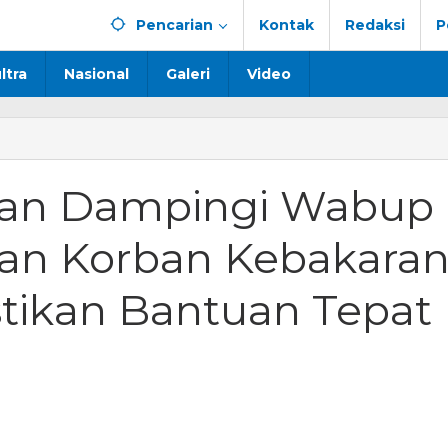
Pencarian
Kontak
Redaksi
P
ltra
Nasional
Galeri
Video
mmad
ngi
n Dampingi Wabup
p
kan
uan Korban Kebakara
an
n
aran
stikan Bantuan Tepat
na,
an
an
an