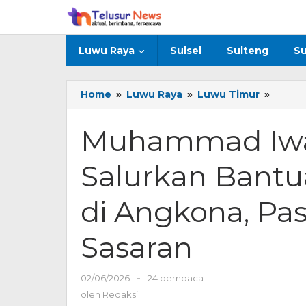
Lewati
ke
konten
Luwu Raya
Sulsel
Sulteng
Su
Home
»
Luwu Raya
»
Luwu Timur
»
Muha
Iwan
Dampi
Muhammad Iwa
Wabu
Salur
Salurkan Bant
Bantu
Korba
Kebak
di Angkona, Pa
di
Angko
Sasaran
Pastik
Bantu
Tepat
02/06/2026
oleh
-
24 pembaca
Sasar
Redaksi
oleh
Redaksi