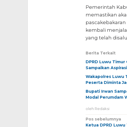
Pemerintah Kab
memastikan aka
pascakebakaran 
kembali menjala
yang telah disal
Berita Terkait
DPRD Luwu Timur G
Sampaikan Aspiras
Wakapolres Luwu T
Peserta Diminta J
Bupati Irwan Samp
Modal Perumdam 
oleh
Redaksi
Navigasi
Pos sebelumnya
Ketua DPRD Luwu T