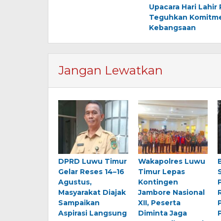
pos
Upacara Hari Lahir 
Teguhkan Komitmen
Kebangsaan
Jangan Lewatkan
DPRD Luwu Timur
Wakapolres Luwu
Gelar Reses 14–16
Timur Lepas
Agustus,
Kontingen
Masyarakat Diajak
Jambore Nasional
Sampaikan
XII, Peserta
Aspirasi Langsung
Diminta Jaga