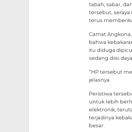
tabah, sabar, d
tersebut, seray
terus memberik
Camat Angkona,
bahwa kebakara
itu diduga dipi
sedang diisi daya
“HP tersebut me
jelasnya.
Peristiwa terse
untuk lebih ber
elektronik, ter
terjadinya keba
besar.