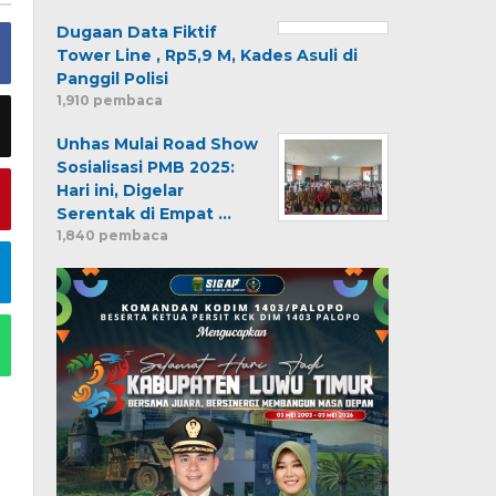
Dugaan Data Fiktif
Tower Line , Rp5,9 M, Kades Asuli di
Panggil Polisi
1,910 pembaca
Unhas Mulai Road Show
Sosialisasi PMB 2025:
Hari ini, Digelar
Serentak di Empat …
1,840 pembaca