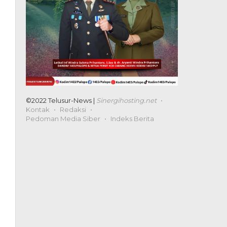
©2022 Telusur-News |
Sinergihosting.net
Kontak
Redaksi
Pedoman Media Siber
Indeks Berita