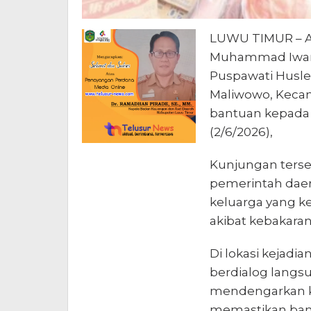
LUWU TIMUR – A
Muhammad Iwan, 
Puspawati Husle
Maliwowo, Keca
bantuan kepada 
(2/6/2026),
Kunjungan terse
pemerintah dae
keluarga yang k
akibat kebakaran 
Di lokasi kejad
berdialog langs
mendengarkan ko
memastikan bant