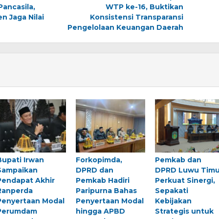
Pancasila,
WTP ke-16, Buktikan
 Jaga Nilai
Konsistensi Transparansi
Pengelolaan Keuangan Daerah
Bupati Irwan
Forkopimda,
Pemkab dan
Sampaikan
DPRD dan
DPRD Luwu Timu
Pendapat Akhir
Pemkab Hadiri
Perkuat Sinergi,
Ranperda
Paripurna Bahas
Sepakati
Penyertaan Modal
Penyertaan Modal
Kebijakan
Perumdam
hingga APBD
Strategis untuk