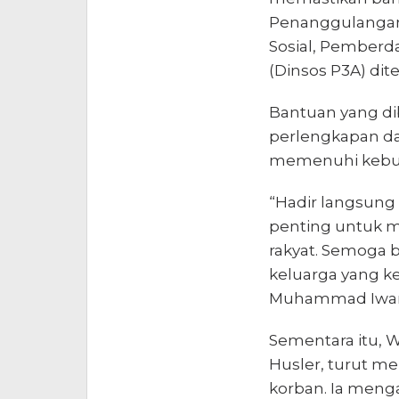
Penanggulangan
Sosial, Pemberd
(Dinsos P3A) dit
Bantuan yang di
perlengkapan d
memenuhi kebut
“Hadir langsung
penting untuk m
rakyat. Semoga 
keluarga yang k
Muhammad Iwa
Sementara itu, W
Husler, turut m
korban. Ia meng