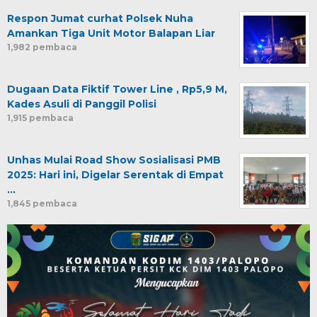
Respon Jumat curhat Polsek Nuha
Amankan Tiga Unit Motor Balapan Liar
1,982 pembaca
Dugaan Data Fiktif Tower Line , Rp5,9 M,
Kades Asuli di Panggil Polisi
1,915 pembaca
Unhas Mulai Road Show Sosialisasi PMB
2025: Hari ini, Digelar Serentak di Empat
…
1,845 pembaca