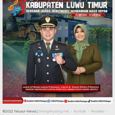
©2022 Telusur-News |
Sinergihosting.net
Kontak
Redaksi