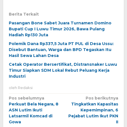
Berita Terkait
Pasangan Bone Sabet Juara Turnamen Domino
Bupati Cup I Luwu Timur 2026, Bawa Pulang
Hadiah Rp130 Juta
Polemik Dana Rp337,5 Juta PT PUL di Desa Ussu:
Disebut Bantuan, Warga dan BPD Tegaskan Itu
Hasil Sewa Lahan Desa
Cetak Operator Bersertifikat, Distransnaker Luwu
Timur Siapkan SDM Lokal Rebut Peluang Kerja
Industri
oleh
Redaksi
Navigasi
Pos sebelumnya
Pos berikutnya
Perkuat Bela Negara, 8
Tingkatkan Kapasitas
pos
ASN Lutim Ikuti
Kepemimpinan, 6
Latsarmil Komcad di
Pejabat Lutim Ikut PKN
Gowa
II