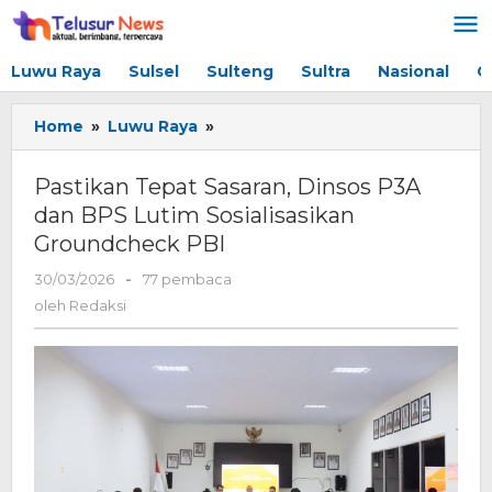
Lewati
ke
konten
Luwu Raya
Sulsel
Sulteng
Sultra
Nasional
G
Home
»
Luwu Raya
»
‎Pastikan
Tepat
Sasaran,
‎Pastikan Tepat Sasaran, Dinsos P3A
Dinsos
dan BPS Lutim Sosialisasikan
P3A
Groundcheck PBI ‎
dan
BPS
30/03/2026
oleh
-
77 pembaca
Lutim
Redaksi
oleh
Redaksi
Sosialisasikan
Groundcheck
PBI