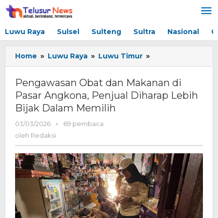
Lewati
ke
konten
Luwu Raya
Sulsel
Sulteng
Sultra
Nasional
G
Home
»
Luwu Raya
»
Luwu Timur
»
Pengawasan
Obat
dan
Pengawasan Obat dan Makanan di
Makanan
Pasar Angkona, Penjual Diharap Lebih
di
Bijak Dalam Memilih
Pasar
Angkona,
03/03/2026
oleh
-
69 pembaca
Penjual
Redaksi
oleh
Redaksi
Diharap
Lebih
Bijak
Dalam
Memilih