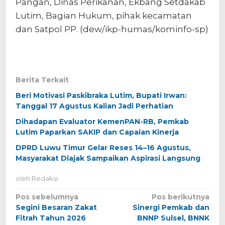
Pangan, Dinas Perikanan, Ekbang Setdakab
Lutim, Bagian Hukum, pihak kecamatan
dan Satpol PP. (dew/ikp-humas/kominfo-sp)
Berita Terkait
Beri Motivasi Paskibraka Lutim, Bupati Irwan:
Tanggal 17 Agustus Kalian Jadi Perhatian
Dihadapan Evaluator KemenPAN-RB, Pemkab
Lutim Paparkan SAKIP dan Capaian Kinerja
DPRD Luwu Timur Gelar Reses 14–16 Agustus,
Masyarakat Diajak Sampaikan Aspirasi Langsung
oleh
Redaksi
Navigasi
Pos sebelumnya
Pos berikutnya
Segini Besaran Zakat
Sinergi Pemkab dan
pos
Fitrah Tahun 2026
BNNP Sulsel, BNNK