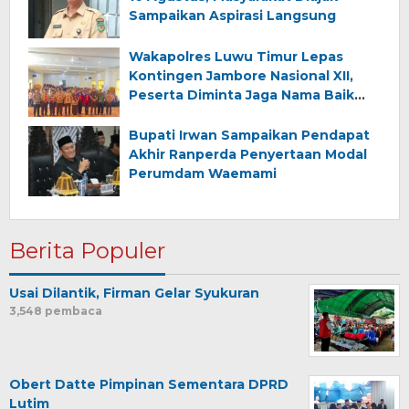
Sampaikan Aspirasi Langsung
Wakapolres Luwu Timur Lepas
Kontingen Jambore Nasional XII,
Peserta Diminta Jaga Nama Baik
Daerah
Bupati Irwan Sampaikan Pendapat
Akhir Ranperda Penyertaan Modal
Perumdam Waemami
Berita Populer
Usai Dilantik, Firman Gelar Syukuran
3,548 pembaca
Obert Datte Pimpinan Sementara DPRD
Lutim