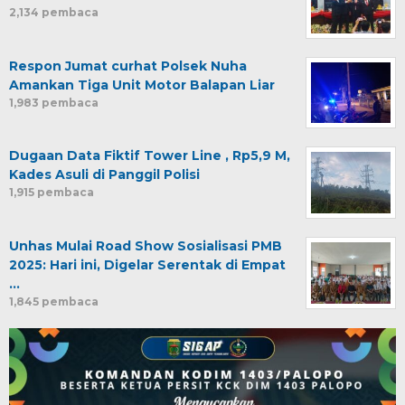
2,134 pembaca
Respon Jumat curhat Polsek Nuha
Amankan Tiga Unit Motor Balapan Liar
1,983 pembaca
Dugaan Data Fiktif Tower Line , Rp5,9 M,
Kades Asuli di Panggil Polisi
1,915 pembaca
Unhas Mulai Road Show Sosialisasi PMB
2025: Hari ini, Digelar Serentak di Empat
…
1,845 pembaca